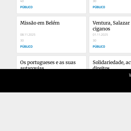
40
30
PÚBLICO
PÚBLICO
Missão em Belém
Ventura, Salazar e
ciganos
08.11.2025
01.11.2025
30
30
PÚBLICO
PÚBLICO
Os portugueses e as suas 
Solidariedade, ac
autarquias
direitos
11.10.2025
04.10.2025
40
20
PÚBLICO
PÚBLICO