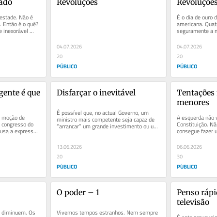
ado
Revoluções
Revoluçõe
stade. Não é 
É o dia de ouro 
 Então é o quê? 
americana. Quatr
 inexorável 
seguramente a 
persistente e int
certamente...
04.07.2026
04.07.2026
20
20
PÚBLICO
PÚBLICO
igente é que 
Disfarçar o inevitável
Tentações 
menores
É possível que, no actual Governo, um 
 moção de 
A esquerda não v
ministro mais competente seja capaz de 
 congresso do 
Constituição. Nã
“arrancar” um grande investimento ou um 
usa a expressão 
consegue fazer 
financiamento europeu acima...
...
equilibrado. Não
13.06.2026
06.06.2026
20
30
PÚBLICO
PÚBLICO
O poder – 1
Penso rápid
televisão
 diminuem. Os 
Vivemos tempos estranhos. Nem sempre 