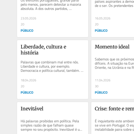
Os eleitores portugueses, grande parte 
países aspirantes a democ
pelo menos, parecem detestar a maioria 
de o ser. Os pretendentes
absoluta. A dos outros partidos, 
entenderam que é mais...
evidentemente, porque a do nosso é...
23.05.2026
16.05.2026
20
20
PÚBLICO
PÚBLICO
Liberdade, cultura e 
Momento ideal
história
Sabemos que os próximos 
Palavras que combinam mal entre nós. 
difíceis. A situação na Eu
Liberdade e cultura, por exemplo. 
Oriente, na Ucrânia e na Rú
Democracia e política cultural, também. 
não falar da...
Memória e cultura, ainda. Ou, para...
18.04.2026
11.04.2026
20
30
PÚBLICO
PÚBLICO
Inevitável
Crise: fonte e re
Há palavras proibidas em política. Pela 
É inquietante este ambient
simples razão de que falham quase 
se vive em Portugal. O esp
sempre no seu propósito. Inevitável é uma 
instabilidade paira sobre o
delas. Tal como impossível,...
bairro, os cidadãos sentem