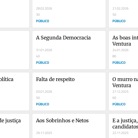
é do PSD e teve 
28.02.2026
21.02.2026
30
50
PÚBLICO
PÚBLICO
A Segunda Democracia
As boas in
Ventura
31.01.2026
24.01.2026
40
80
PÚBLICO
PÚBLICO
olítica
Falta de respeito
O murro na
Ventura
03.01.2026
27.12.2025
50
60
PÚBLICO
PÚBLICO
e justiça
Aos Sobrinhos e Netos
E a justiça
candidatos,
29.11.2025
22.11.2025