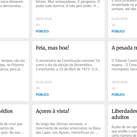
É este provavel
racia deixaram 
felizes. Mas ameaçadores. E perigosos. O 
empenhado na p
 a democratas 
poder tudo domina. A luta pelo poder. A 
sempre, até dos 
conquista do poder. A...
que, sob a aparê
09.05.2026
02.05.2026
30
20
PÚBLICO
PÚBLICO
Feia, mas boa!
A pesada m
tempos vão ser 
O aniversário da Constituição comove! Tal 
O Tribunal Consti
ropa, no Próximo 
como o dia da eleição da Assembleia 
espera… O Conse
ssia, para já 
Constituinte, a 25 de Abril de 1975. O da 
incompleto, talv
sua primeira reunião, a...
conselhos superi
04.04.2026
28.03.2026
30
40
PÚBLICO
PÚBLICO
médios
Açores à vista!
Liberdades,
adultos
e de crise que 
Ao longo das últimas semanas, o 
Acaba de ser apr
ectro da 
movimento de aviões americanos na Base 
que proíbe o ac
 país. No seu 
das Lajes, nos Açores, intensificou-se. 
certo número de 
-se...
Aumentou o número de aviões a...