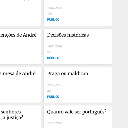
votos a...
14.02.2026
100
PÚBLICO
tenções de André 
Decisões históricas
19.01.2026
50
PÚBLICO
 mesa de André 
Praga ou maldição
20.12.2025
30
PÚBLICO
, senhores 
Quanto vale ser português?
 a justiça?
15.11.2025