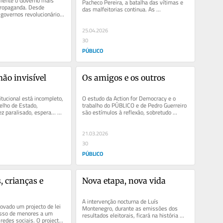
mente o Governo mais 
Pacheco Pereira, a batalha das vítimas e 
ropaganda. Desde 
das malfeitorias continua. As 
governos revolucionários 
comparações propostas por André...
ncia de popularidade,...
25.04.2026
30
PÚBLICO
ão invisível
Os amigos e os outros
tucional está incompleto, 
O estudo da Action for Democracy e o 
lho de Estado, 
trabalho do PÚBLICO e de Pedro Guerreiro 
ez paralisado, espera… Os 
são estímulos à reflexão, sobretudo 
ores das...
quando as coisas estão...
21.03.2026
30
PÚBLICO
 crianças e 
Nova etapa, nova vida
A intervenção nocturna de Luís 
ovado um projecto de lei 
Montenegro, durante as emissões dos 
esso de menores a um 
resultados eleitorais, ficará na história 
redes sociais. O projecto 
como um dos piores exemplos de...