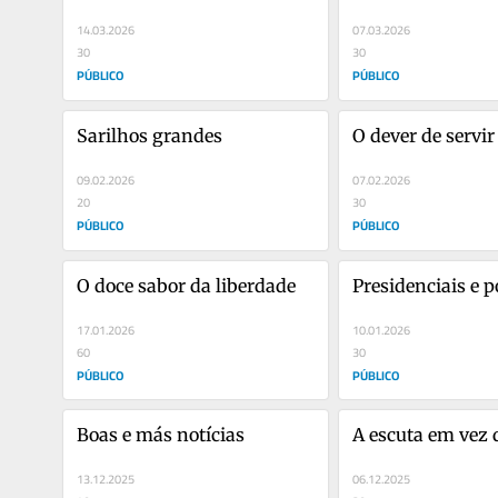
14.03.2026
07.03.2026
30
30
PÚBLICO
PÚBLICO
Sarilhos grandes
O dever de servir
09.02.2026
07.02.2026
20
30
PÚBLICO
PÚBLICO
O doce sabor da liberdade
Presidenciais e p
17.01.2026
10.01.2026
60
30
PÚBLICO
PÚBLICO
Boas e más notícias
A escuta em vez d
13.12.2025
06.12.2025