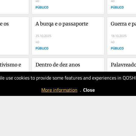
40
40
PÚBLICO
PÚBLICO
 os 
A burqa e o passaporte
Guerra e p
25.10.2025
18.10.2025
40
40
PÚBLICO
PÚBLICO
tivismo e 
Dentro de dez anos
Palavread
We use cookies to provide some features and experiences in QOSH
27.09.2025
20.09.2025
50
30
More information
.
Close
PÚBLICO
PÚBLICO