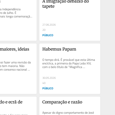
s
A imigração debaixo do 
tapete
da Independência 
o de Julho. É 
mais longa comemoração 
ocada. Esta é 
27.06.2026
20
PÚBLICO
maiores, ideias 
Habemus Papam
O tempo dirá. É provável que esta última 
ai fazer uma revisão da 
encíclica, a primeira do Papa Leão XIV, 
o tem maioria. Não 
com o belo título de “Magnífica 
um consenso nacional 
Humanidade”, se...
 tem vontade....
30.05.2026
40
PÚBLICO
o e ecrã de 
Comparação e razão
Apesar do digno comportamento de José 