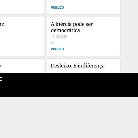
30
PÚBLICO
az
A inércia pode ser 
democrática
13.10.2025
30
PÚBLICO
o
Desleixo. E indiferença
E
13.09.2025
40
PÚBLICO