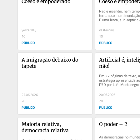
Coeso e empoderado
Coeso e empoder
Não é incêndio, nem tempe
terramoto, nem inundação.
É uma lenta, sub-reptícia e
crise de declínio...
yesterday
yesterday
10
10
PÚBLICO
PÚBLICO
A imigração debaixo do 
Artificial é, intel
tapete
não!
Em 27 páginas de texto, a
estratégia apresentada ao
PSD por Luís Montenegro 
“Portugal Maior” 90 vezes!
27.06.2026
20.06.2026
20
20
PÚBLICO
PÚBLICO
Maioria relativa, 
O poder – 2
democracia relativa
As democracias no mundo