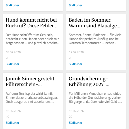
Südkurier
Südkurier
Hund kommt nicht bei 
Baden im Sommer: 
Rückruf? Diese Fehler 
Warum sind Blaualgen 
machen viele Halter – 
für Hunde so 
Der Hund schnüffelt im Gebüsch, 
Sommer, Sonne, Badesee – für viele 
so klappt das Training
gefährlich?
entdeckt einen Hasen oder spielt mit 
Hunde der perfekte Ausflug und bei 
Artgenossen – und plötzlich scheint 
warmen Temperaturen – neben 
er jedes Kommando zu ignorieren. 
einem Hunde-Eis – eine 
Ein...
willkommene...
18.07.2026
17.07.2026
20
20
Südkurier
Südkurier
Jannik Sinner gesteht 
Grundsicherung-
Führerschein-
Erhöhung 2027: 
Probleme: So oft ist der 
Können Empfänger mit 
Auf dem Tennisplatz wirkt Jannik 
Für Millionen Menschen entscheidet 
Tennis-Star schon 
mehr Geld rechnen?
Sinner derzeit nahezu unbezwingbar. 
die Höhe der Grundsicherung, vorher 
Doch ausgerechnet abseits des 
Bürgergeld, darüber, wie viel Geld am 
durchgefallen
Courts läuft es für den Wimbledon-
Monatsende für Lebensmittel,...
Champion nicht...
16.07.2026
16.07.2026
10
20
Südkurier
Südkurier