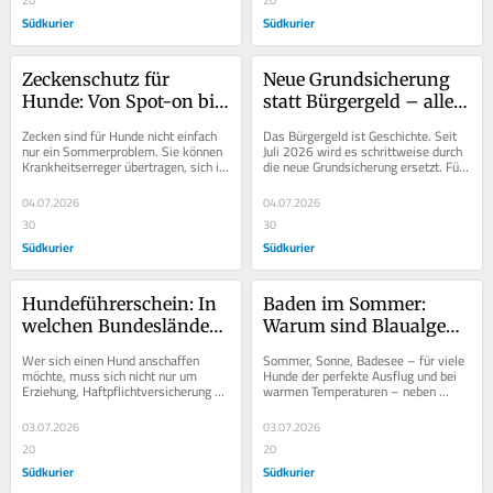
Südkurier
Südkurier
Zeckenschutz für 
Neue Grundsicherung 
Hunde: Von Spot-on bis 
statt Bürgergeld – alle 
Kokosöl – welche Mittel 
Änderungen im 
Zecken sind für Hunde nicht einfach 
Das Bürgergeld ist Geschichte. Seit 
wirken wirklich?
Überblick
nur ein Sommerproblem. Sie können 
Juli 2026 wird es schrittweise durch 
Krankheitserreger übertragen, sich in 
die neue Grundsicherung ersetzt. Für 
vielen Regionen stark ausbreiten 
Millionen Leistungsbezieher haben 
und...
sich...
04.07.2026
04.07.2026
30
30
Südkurier
Südkurier
Hundeführerschein: In 
Baden im Sommer: 
welchen Bundesländern 
Warum sind Blaualgen 
und für welche Rassen 
für Hunde so 
Wer sich einen Hund anschaffen 
Sommer, Sonne, Badesee – für viele 
braucht man ihn?
gefährlich?
möchte, muss sich nicht nur um 
Hunde der perfekte Ausflug und bei 
Erziehung, Haftpflichtversicherung 
warmen Temperaturen – neben 
und Anmeldung kümmern. Je nach 
einem Hunde-Eis – eine 
Bundesland kann auch...
willkommene...
03.07.2026
03.07.2026
20
20
Südkurier
Südkurier