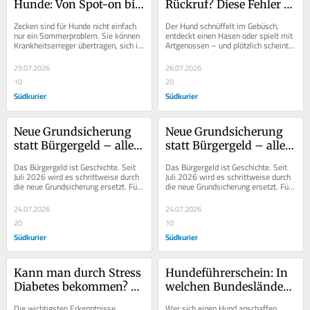
Hunde: Von Spot-on bis 
Rückruf? Diese Fehler 
Kokosöl – welche Mittel 
machen viele Halter – 
Zecken sind für Hunde nicht einfach 
Der Hund schnüffelt im Gebüsch, 
wirken wirklich?
so klappt das Training
nur ein Sommerproblem. Sie können 
entdeckt einen Hasen oder spielt mit 
Krankheitserreger übertragen, sich in 
Artgenossen – und plötzlich scheint 
vielen Regionen stark ausbreiten 
er jedes Kommando zu ignorieren. 
und...
Ein...
29.07.2026
26.07.2026
10
20
Südkurier
Südkurier
Neue Grundsicherung 
Neue Grundsicherung 
statt Bürgergeld – alle 
statt Bürgergeld – alle 
Änderungen im 
Änderungen im 
Das Bürgergeld ist Geschichte. Seit 
Das Bürgergeld ist Geschichte. Seit 
Überblick
Überblick
Juli 2026 wird es schrittweise durch 
Juli 2026 wird es schrittweise durch 
die neue Grundsicherung ersetzt. Für 
die neue Grundsicherung ersetzt. Für 
Millionen Leistungsbezieher haben 
Millionen Leistungsbezieher haben 
sich...
sich...
24.07.2026
24.07.2026
20
10
Südkurier
Südkurier
Kann man durch Stress 
Hundeführerschein: In 
Diabetes bekommen? 
welchen Bundesländern 
Was Studien zeigen
und für welche Rassen 
Die wichtigsten Erkenntnisse 
Wer sich einen Hund anschaffen 