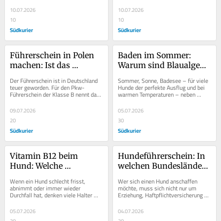
Cannabis auf, zeigte schwere 
einem Hunde-Eis – eine 
neurologische...
willkommene...
10.07.2026
10.07.2026
10
10
Südkurier
Südkurier
Führerschein in Polen 
Baden im Sommer: 
machen: Ist das 
Warum sind Blaualgen 
günstiger als in 
für Hunde so 
Der Führerschein ist in Deutschland 
Sommer, Sonne, Badesee – für viele 
Deutschland?
gefährlich?
teuer geworden. Für den Pkw-
Hunde der perfekte Ausflug und bei 
Führerschein der Klasse B nennt das 
warmen Temperaturen – neben 
Bundesverkehrsministerium – Stand 
einem Hunde-Eis – eine 
2026 -...
willkommene...
09.07.2026
05.07.2026
20
30
Südkurier
Südkurier
Vitamin B12 beim 
Hundeführerschein: In 
Hund: Welche 
welchen Bundesländern 
Anzeichen können auf 
und für welche Rassen 
Wenn ein Hund schlecht frisst, 
Wer sich einen Hund anschaffen 
einen Mangel 
braucht man ihn?
abnimmt oder immer wieder 
möchte, muss sich nicht nur um 
Durchfall hat, denken viele Halter 
Erziehung, Haftpflichtversicherung 
hindeuten?
zuerst an das Futter. Doch auch ein 
und Anmeldung kümmern. Je nach 
Vitamin-B12-Mangel...
Bundesland kann auch...
05.07.2026
04.07.2026
20
20