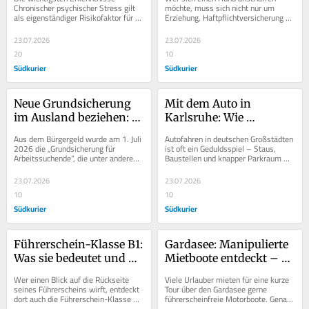
braucht man ihn?
Chronischer psychischer Stress gilt 
möchte, muss sich nicht nur um 
als eigenständiger Risikofaktor für 
Erziehung, Haftpflichtversicherung 
Typ-2-Diabetes und kann die 
und Anmeldung kümmern. Je nach 
Entstehung der...
Bundesland kann auch...
23.07.2026
23.07.2026
20
10
Südkurier
Südkurier
Neue Grundsicherung 
Mit dem Auto in 
im Ausland beziehen: 
Karlsruhe: Wie 
Ist das möglich?
entspannt fährt es sich 
Aus dem Bürgergeld wurde am 1. Juli 
Autofahren in deutschen Großstädten 
hier im Vergleich zu 
2026 die „Grundsicherung für 
ist oft ein Geduldsspiel – Staus, 
Arbeitssuchende“, die unter anderem 
Baustellen und knapper Parkraum 
anderen Städten?
schärfere Sanktionen für 
gehören vielerorts zum Alltag. Doch 
Empfängerinnen...
für...
23.07.2026
23.07.2026
10
10
Südkurier
Südkurier
Führerschein-Klasse B1: 
Gardasee: Manipulierte 
Was sie bedeutet und 
Mietboote entdeckt – 
warum sie in 
warum Urlauber 
Wer einen Blick auf die Rückseite 
Viele Urlauber mieten für eine kurze 
Deutschland 
vorsichtig sein sollten
seines Führerscheins wirft, entdeckt 
Tour über den Gardasee gerne 
dort auch die Führerschein-Klasse 
führerscheinfreie Motorboote. Genau 
durchgestrichen ist
B1. Obwohl sie auf jedem 
diese Boote standen nun im 