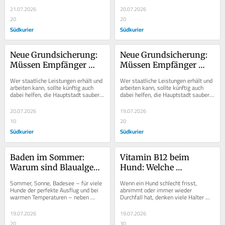
deutschen...
Mittelpunkt einer...
21.07.2026
20.07.2026
20
20
Südkurier
Südkurier
Neue Grundsicherung: 
Neue Grundsicherung: 
Müssen Empfänger 
Müssen Empfänger 
künftig Müll sammeln?
künftig Müll sammeln?
Wer staatliche Leistungen erhält und 
Wer staatliche Leistungen erhält und 
arbeiten kann, sollte künftig auch 
arbeiten kann, sollte künftig auch 
dabei helfen, die Hauptstadt sauber 
dabei helfen, die Hauptstadt sauber 
zu halten. Mit dieser Forderung hat...
zu halten. Mit dieser Forderung hat...
20.07.2026
19.07.2026
10
20
Südkurier
Südkurier
Baden im Sommer: 
Vitamin B12 beim 
Warum sind Blaualgen 
Hund: Welche 
für Hunde so 
Anzeichen können auf 
Sommer, Sonne, Badesee – für viele 
Wenn ein Hund schlecht frisst, 
gefährlich?
einen Mangel 
Hunde der perfekte Ausflug und bei 
abnimmt oder immer wieder 
warmen Temperaturen – neben 
Durchfall hat, denken viele Halter 
hindeuten?
einem Hunde-Eis – eine 
zuerst an das Futter. Doch auch ein 
willkommene...
Vitamin-B12-Mangel...
19.07.2026
19.07.2026
20
30