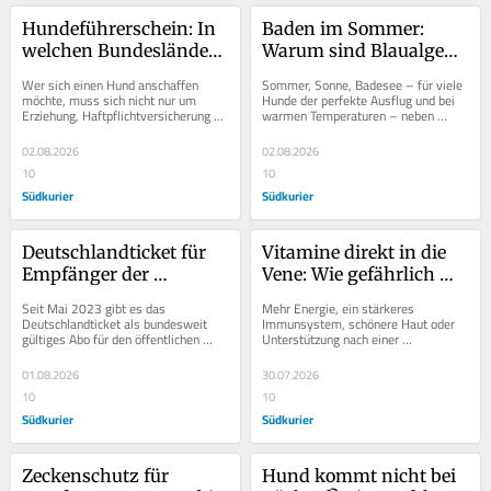
Hundeführerschein: In 
Baden im Sommer: 
welchen Bundesländern 
Warum sind Blaualgen 
und für welche Rassen 
für Hunde so 
Wer sich einen Hund anschaffen 
Sommer, Sonne, Badesee – für viele 
braucht man ihn?
gefährlich?
möchte, muss sich nicht nur um 
Hunde der perfekte Ausflug und bei 
Erziehung, Haftpflichtversicherung 
warmen Temperaturen – neben 
und Anmeldung kümmern. Je nach 
einem Hunde-Eis – eine 
Bundesland kann auch...
willkommene...
02.08.2026
02.08.2026
10
10
Südkurier
Südkurier
Deutschlandticket für 
Vitamine direkt in die 
Empfänger der 
Vene: Wie gefährlich 
Grundsicherung: Wo 
sind Drip-Spa-
Seit Mai 2023 gibt es das 
Mehr Energie, ein stärkeres 
gibt es Ermäßigungen?
Infusionen?
Deutschlandticket als bundesweit 
Immunsystem, schönere Haut oder 
gültiges Abo für den öffentlichen 
Unterstützung nach einer 
Nah- und Regionalverkehr. Nach der 
durchfeierten Nacht: Sogenannte 
Einführung wurde...
Drip-Spas versprechen...
01.08.2026
30.07.2026
10
10
Südkurier
Südkurier
Zeckenschutz für 
Hund kommt nicht bei 