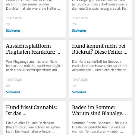
einen Mangel 
Überblick
abnimmt oder immer wieder 
Juli 2026 wird es schrittweise durch 
Durchfall hat, denken viele Halter 
die neue Grundsicherung ersetzt. Für 
hindeuten?
zuerst an das Futter. Doch auch ein 
Millionen Leistungsbezieher haben 
Vitamin-B12-Mangel...
sich...
12.07.2026
11.07.2026
20
20
Südkurier
Südkurier
Aussichtsplattform 
Hund kommt nicht bei 
Flughafen Frankfurt: 
Rückruf? Diese Fehler 
Wo Besucher Flugzeuge 
machen viele Halter – 
Wer Flugzeuge aus nächster Nähe 
Der Hund schnüffelt im Gebüsch, 
beobachten können
so klappt das Training
beobachten möchte, sucht womöglich 
entdeckt einen Hasen oder spielt mit 
nach einer Aussichtsplattform am 
Artgenossen – und plötzlich scheint 
Flughafen Frankfurt. Die frühere...
er jedes Kommando zu ignorieren. 
Ein...
10.07.2026
10.07.2026
20
10
Südkurier
Südkurier
Hund frisst Cannabis: 
Baden im Sommer: 
Ist das 
Warum sind Blaualgen 
lebensgefährlich?
für Hunde so 
Ein aktueller Fall aus Bächingen 
Sommer, Sonne, Badesee – für viele 
gefährlich?
(Bayern) zeigt, wie schnell es gehen 
Hunde der perfekte Ausflug und bei 
kann: Ein Hund nahm offenbar 
warmen Temperaturen – neben 