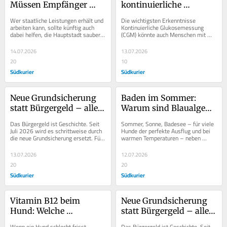
Müssen Empfänger 
kontinuierliche 
künftig Müll sammeln?
Glukosemessung auch 
Wer staatliche Leistungen erhält und 
Die wichtigsten Erkenntnisse 
vielen Betroffenen 
arbeiten kann, sollte künftig auch 
Kontinuierliche Glukosemessung 
dabei helfen, die Hauptstadt sauber 
(CGM) könnte auch Menschen mit 
helfen könnte
zu halten. Mit dieser Forderung hat...
Typ-2-Diabetes helfen, ihre Therapie 
besser an den Alltag...
14.07.2026
13.07.2026
20
10
Südkurier
Südkurier
Neue Grundsicherung 
Baden im Sommer: 
statt Bürgergeld – alle 
Warum sind Blaualgen 
Änderungen im 
für Hunde so 
Das Bürgergeld ist Geschichte. Seit 
Sommer, Sonne, Badesee – für viele 
Überblick
gefährlich?
Juli 2026 wird es schrittweise durch 
Hunde der perfekte Ausflug und bei 
die neue Grundsicherung ersetzt. Für 
warmen Temperaturen – neben 
Millionen Leistungsbezieher haben 
einem Hunde-Eis – eine 
sich...
willkommene...
13.07.2026
12.07.2026
20
20
Südkurier
Südkurier
Vitamin B12 beim 
Neue Grundsicherung 
Hund: Welche 
statt Bürgergeld – alle 
Anzeichen können auf 
Änderungen im 
Wenn ein Hund schlecht frisst, 
Das Bürgergeld ist Geschichte. Seit 