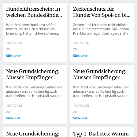
Hundeführerschein: In 
Zeckenschutz für 
welchen Bundesländern 
Hunde: Von Spot-on bis 
und für welche Rassen 
Kokosöl – welche Mittel 
Wer sich einen Hund anschaffen 
Zecken sind für Hunde nicht einfach 
braucht man ihn?
wirken wirklich?
möchte, muss sich nicht nur um 
nur ein Sommerproblem. Sie können 
Erziehung, Haftpflichtversicherung 
Krankheitserreger übertragen, sich in 
und Anmeldung kümmern. Je nach 
vielen Regionen stark ausbreiten 
Bundesland kann auch...
und...
16.07.2026
15.07.2026
20
20
Südkurier
Südkurier
Neue Grundsicherung: 
Neue Grundsicherung: 
Müssen Empfänger 
Müssen Empfänger 
künftig Müll sammeln?
künftig Müll sammeln?
Wer staatliche Leistungen erhält und 
Wer staatliche Leistungen erhält und 
arbeiten kann, sollte künftig auch 
arbeiten kann, sollte künftig auch 
dabei helfen, die Hauptstadt sauber 
dabei helfen, die Hauptstadt sauber 
zu halten. Mit dieser Forderung hat...
zu halten. Mit dieser Forderung hat...
15.07.2026
14.07.2026
20
20
Südkurier
Südkurier
Neue Grundsicherung: 
Typ-2-Diabetes: Warum 