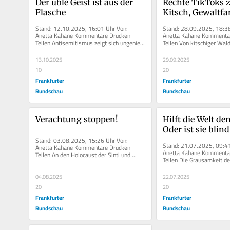
Der üble Geist ist aus der 
Rechte TikToks 
Flasche
Kitsch, Gewaltfa
AfD-Propaganda
Stand: 12.10.2025, 16:01 Uhr Von: 
Stand: 28.09.2025, 18:38
Anetta Kahane Kommentare Drucken 
Anetta Kahane Kommentar
Teilen Antisemitismus zeigt sich ungeniert 
Teilen Von kitschiger Wald
– beim Blick aus...
Inszenierung von Gewalt:..
13.10.2025
29.09.2025
10
20
Frankfurter
Frankfurter
Rundschau
Rundschau
Verachtung stoppen!
Hilft die Welt de
Oder ist sie blind
Stand: 03.08.2025, 15:26 Uhr Von: 
Offensichtliche?
Stand: 21.07.2025, 09:41
Anetta Kahane Kommentare Drucken 
Anetta Kahane Kommentar
Teilen An den Holocaust der Sinti und 
Teilen Die Grausamkeit der
Roma zu gedenken reicht...
muss angeprangert werden
04.08.2025
22.07.2025
20
20
Frankfurter
Frankfurter
Rundschau
Rundschau