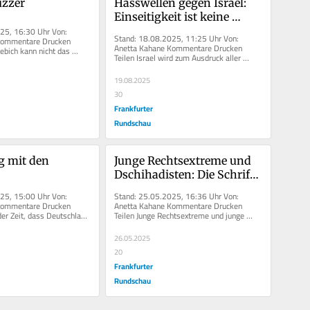
uzzer
Hasswellen gegen Israel: 
Einseitigkeit ist keine 
25, 16:30 Uhr Von: 
Dialektik
Stand: 18.08.2025, 11:25 Uhr Von: 
Kommentare Drucken 
Anetta Kahane Kommentare Drucken 
iebich kann nicht das 
Teilen Israel wird zum Ausdruck aller 
Krisen gemacht – das...
19.08.2025
30
Frankfurter
Rundschau
g mit den 
Junge Rechtsextreme und 
Dschihadisten: Die Schrift 
an der Tafel
25, 15:00 Uhr Von: 
Stand: 25.05.2025, 16:36 Uhr Von: 
Kommentare Drucken 
Anetta Kahane Kommentare Drucken 
der Zeit, dass Deutschland 
Teilen Junge Rechtsextreme und junge 
..
Dschihadisten sind eine...
26.05.2025
20
Frankfurter
Rundschau