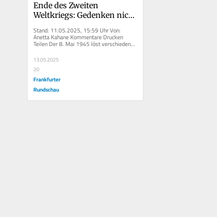
Ende des Zweiten 
Weltkriegs: Gedenken nicht 
instrumentalisieren
Stand: 11.05.2025, 15:59 Uhr Von: 
Anetta Kahane Kommentare Drucken 
Teilen Der 8. Mai 1945 löst verschiedene 
Gefühle aus. Es...
13.05.2025
20
Frankfurter
Rundschau