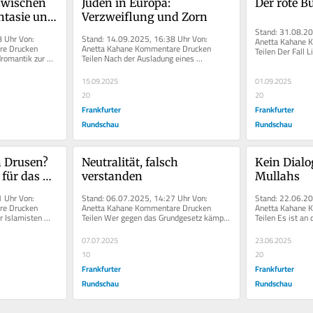
zwischen 
Juden in Europa: 
Der rote B
ntasie und 
Verzweiflung und Zorn
Stand: 31.08.20
 Uhr Von: 
Stand: 14.09.2025, 16:38 Uhr Von: 
Anetta Kahane 
e Drucken 
Anetta Kahane Kommentare Drucken 
Teilen Der Fall L
romantik zur 
Teilen Nach der Ausladung eines 
Gesetz zur...
.
israelischen Dirigenten fühlen...
15.09.2025
01.09.2025
20
20
Frankfurter
Frankfurter
Rundschau
Rundschau
n Drusen? 
Neutralität, falsch 
Kein Dialo
 für das 
verstanden
Mullahs
 Uhr Von: 
Stand: 06.07.2025, 14:27 Uhr Von: 
Stand: 22.06.20
e Drucken 
Anetta Kahane Kommentare Drucken 
Anetta Kahane 
 Islamisten 
Teilen Wer gegen das Grundgesetz kämpft, 
Teilen Es ist an 
....
muss Konsequenzen...
seine Solidarität.
07.07.2025
23.06.2025
10
20
Frankfurter
Frankfurter
Rundschau
Rundschau