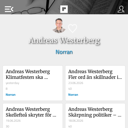
menu_open
Andreas Westerberg
Norran
Andreas Westerberg 
Andreas Westerberg 
Klimatfesten ska 
Fler ord än skillnader i 
påverka valet – det 
yesterday
Norsjö – men valet kan 
23.06.2026
verkar S inte förstå
8
avgöras av tonen
40
Norran
Norran
Andreas Westerberg 
Andreas Westerberg 
Skellefteå skryter för 
Skärpning politiker – 
mycket – midsommar 
19.06.2026
här är skolan som borde 
18.06.2026
visar en annan väg
30
läggas ner
40