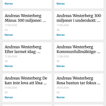
Norran
Norran
Andreas Westerberg 
Andreas Westerberg 300 
Minus 300 miljoner: 
miljoner i underskott: 
"Mycket allvarligt för 
17.06.2026
Debatt just nu om 
17.06.2026
kommunen på sikt"
40
Skellefteås ekonomi
30
Norran
Norran
Andreas Westerberg 
Andreas Westerberg 
Efter larmet idag: 
Kommunfullmäktige: 
Debatt om Skellefteås 
17.06.2026
Hur arbetar 
17.06.2026
ekonomi
30
gymnasieskolan mot 
30
Norran
gängen?
Norran
Andreas Westerberg De 
Andreas Westerberg 
kan inte lova att lösa 
Rosa bastun tar fokus 
vårdkrisen – men såhär 
07.06.2026
från det viktigaste i 
29.05.2026
borde du rösta
30
Ursviken
50
Norran
Norran