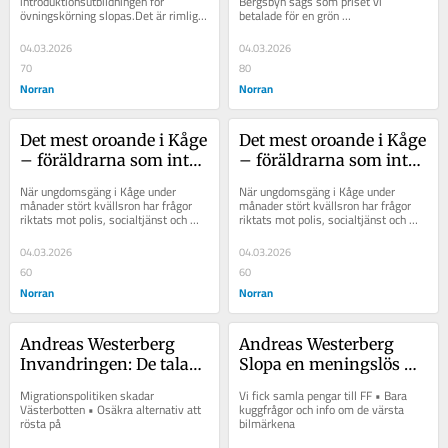
introduktionsutbildningen för 
Bergsbyn sågs som priset vi 
övningskörning slopas.Det är rimligt. 
betalade för en grön 
Åtminstone utifrån de brister som 
industrirevolution. Men efter 
funnits...
Northvolts konkurs står Skellefteå...
04.03.2026
04.03.2026
70
80
Norran
Norran
Det mest oroande i Kåge 
Det mest oroande i Kåge 
– föräldrarna som inte 
– föräldrarna som inte 
tar sitt ansvar
tar sitt ansvar
När ungdomsgäng i Kåge under 
När ungdomsgäng i Kåge under 
månader stört kvällsron har frågor 
månader stört kvällsron har frågor 
riktats mot polis, socialtjänst och 
riktats mot polis, socialtjänst och 
fritidsgård. Men mitt i jakt på 
fritidsgård. Men mitt i jakt på 
ansvar...
ansvar...
04.03.2026
04.03.2026
60
60
Norran
Norran
Andreas Westerberg 
Andreas Westerberg 
Invandringen: De talar 
Slopa en meningslös 
om ordning men tävlar 
kurs – eller gör den på 
Migrationspolitiken skadar 
Vi fick samla pengar till FF • Bara 
i hårdhet
riktigt
Västerbotten • Osäkra alternativ att 
kuggfrågor och info om de värsta 
rösta på
bilmärkena