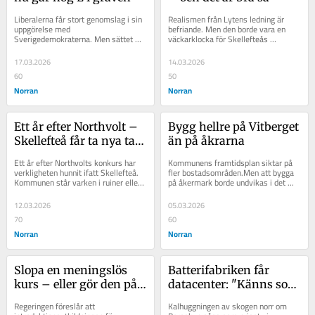
Liberalerna får stort genomslag i sin 
Realismen från Lytens ledning är 
uppgörelse med 
befriande. Men den borde vara en 
Sverigedemokraterna. Men sättet 
väckarklocka för Skellefteås 
beslutet tagits på skapar djup 
beslutsfattare: framtiden kan inte 
misstro – och väljare från...
läggas i...
17.03.2026
14.03.2026
60
50
Norran
Norran
Ett år efter Northvolt – 
Bygg hellre på Vitberget 
Skellefteå får ta nya tag 
än på åkrarna
utan hybris
Ett år efter Northvolts konkurs har 
Kommunens framtidsplan siktar på 
verkligheten hunnit ifatt Skellefteå. 
fler bostadsområden.Men att bygga 
Kommunen står varken i ruiner eller 
på åkermark borde undvikas i det 
på tröskeln till...
längsta.Nu är det dags att köra över 
MP...
12.03.2026
05.03.2026
70
60
Norran
Norran
Slopa en meningslös 
Batterifabriken får 
kurs – eller gör den på 
datacenter: "Känns som 
riktigt
att vi blivit lurade"
Regeringen föreslår att 
Kalhuggningen av skogen norr om 