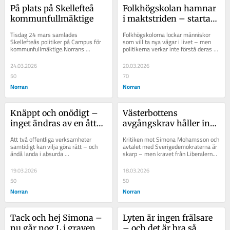
På plats på Skellefteå 
Folkhögskolan hamnar 
kommunfullmäktige
i maktstriden – startar 
L och SD något nytt?
Tisdag 24 mars samlades 
Folkhögskolorna lockar människor 
Skellefteås politiker på Campus för 
som vill ta nya vägar i livet – men 
kommunfullmäktige.Norrans 
politikerna verkar inte förstå deras 
politiska redaktör, Andreas 
värde. När L och SD nu lovar...
Westerberg, kommenterade...
24.03.2026
20.03.2026
50
70
Norran
Norran
Knäppt och onödigt – 
Västerbottens 
inget ändras av en åtta 
avgångskrav håller inte 
meters flytt
– måste föreslå 
Att två offentliga verksamheter 
Kritiken mot Simona Mohamsson och 
alternativ
samtidigt kan vilja göra rätt – och 
avtalet med Sverigedemokraterna är 
ändå landa i absurda 
skarp – men kravet från Liberalerna i 
kostnadsökningar – säger något om 
Västerbotten på ett snabbt 
hur illa...
ledarbyte...
19.03.2026
18.03.2026
50
50
Norran
Norran
Tack och hej Simona – 
Lyten är ingen frälsare 
nu går nog L i graven
– och det är bra så