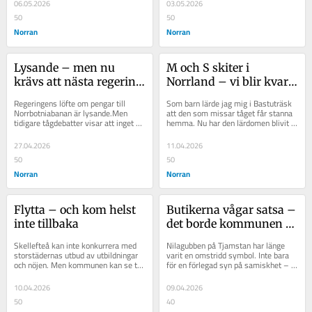
för de...
Westerberg, kommenterade...
06.05.2026
03.05.2026
50
50
Norran
Norran
Lysande – men nu 
M och S skiter i 
krävs att nästa regering 
Norrland – vi blir kvar 
håller med om 
på perrongen
Regeringens löfte om pengar till 
Som barn lärde jag mig i Bastuträsk 
järnvägen
Norrbotniabanan är lysande.Men 
att den som missar tåget får stanna 
tidigare tågdebatter visar att inget är 
hemma. Nu har den lärdomen blivit 
klart förrän rälsen är lagd.Nästa...
verklighetens politik. När nattågen...
27.04.2026
11.04.2026
50
50
Norran
Norran
Flytta – och kom helst 
Butikerna vågar satsa – 
inte tillbaka
det borde kommunen 
också göra
Skellefteå kan inte konkurrera med 
Nilagubben på Tjamstan har länge 
storstädernas utbud av utbildningar 
varit en omstridd symbol. Inte bara 
och nöjen. Men kommunen kan se till 
för en förlegad syn på samiskhet – 
att vara en plats värd att återvända...
utan också för Malås svårighet att...
10.04.2026
09.04.2026
50
40