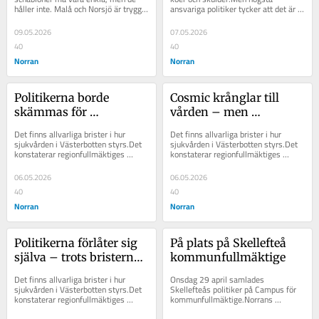
håller inte. Malå och Norsjö är trygga 
ansvariga politiker tycker att det är 
platser med låg brottslighet och...
regeringens fel.– Västerbotten 
behöver...
09.05.2026
07.05.2026
40
40
Norran
Norran
Politikerna borde 
Cosmic krånglar till 
skämmas för 
vården – men 
Cosmickrånglet
politikerna förlåter sig 
Det finns allvarliga brister i hur 
Det finns allvarliga brister i hur 
själva
sjukvården i Västerbotten styrs.Det 
sjukvården i Västerbotten styrs.Det 
konstaterar regionfullmäktiges 
konstaterar regionfullmäktiges 
revisorer.Men konsekvensen uteblir 
revisorer.Men konsekvensen uteblir 
för de...
för de...
06.05.2026
06.05.2026
40
40
Norran
Norran
Politikerna förlåter sig 
På plats på Skellefteå 
själva – trots bristerna i 
kommunfullmäktige
vården
Det finns allvarliga brister i hur 
Onsdag 29 april samlades 
sjukvården i Västerbotten styrs.Det 
Skellefteås politiker på Campus för 
konstaterar regionfullmäktiges 
kommunfullmäktige.Norrans 
revisorer.Men konsekvensen uteblir 
politiska redaktör, Andreas 