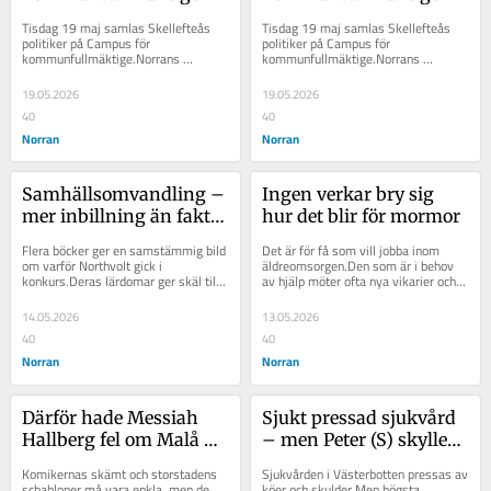
Tisdag 19 maj samlas Skellefteås 
Tisdag 19 maj samlas Skellefteås 
politiker på Campus för 
politiker på Campus för 
kommunfullmäktige.Norrans 
kommunfullmäktige.Norrans 
politiska redaktör, Andreas 
politiska redaktör, Andreas 
Westerberg, kommenterar 
Westerberg, kommenterar 
19.05.2026
19.05.2026
debatterna...
debatterna...
40
40
Norran
Norran
Samhällsomvandling – 
Ingen verkar bry sig 
mer inbillning än fakta 
hur det blir för mormor
för Skellefteå
Flera böcker ger en samstämmig bild 
Det är för få som vill jobba inom 
om varför Northvolt gick i 
äldreomsorgen.Den som är i behov 
konkurs.Deras lärdomar ger skäl till 
av hjälp möter ofta nya vikarier och 
eftertanke för Skellefteå.– De 
outbildad personal.Men politiken 
gröna...
slöt...
14.05.2026
13.05.2026
40
40
Norran
Norran
Därför hade Messiah 
Sjukt pressad sjukvård 
Hallberg fel om Malå – 
– men Peter (S) skyller 
och jag om Norsjö
på andra
Komikernas skämt och storstadens 
Sjukvården i Västerbotten pressas av 
schabloner må vara enkla, men de 
köer och skulder.Men högsta 