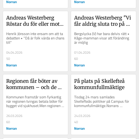
Norran
Norran
Andreas Westerberg 
Andreas Westerberg "Vi 
Röstar du för eller mot 
får aldrig sluta tro på de 
Jesus på korset?
unga"
Henrik Jönsson inte ensam om att ta 
Bergslycka (V) har bara delvis rätt • 
debatten • "Då är folk värda en chans 
Kåge-mamman visar att förändring 
till"
är möjlig
04.04.2026
01.04.2026
50
60
Norran
Norran
Regionen får böter av 
På plats på Skellefteå 
kommunen – och de 
kommunfullmäktige
verkar förtjäna det
Kommunen framstår som fyrkantig 
Tisdag 24 mars samlades 
när regionen tvingas betala böter för 
Skellefteås politiker på Campus för 
bygget vid sjukhuset.Men regionen 
kommunfullmäktige.Norrans 
har inte haft koll och verkar inte ha...
politiska redaktör, Andreas 
Westerberg, kommenterade...
26.03.2026
24.03.2026
60
40
Norran
Norran