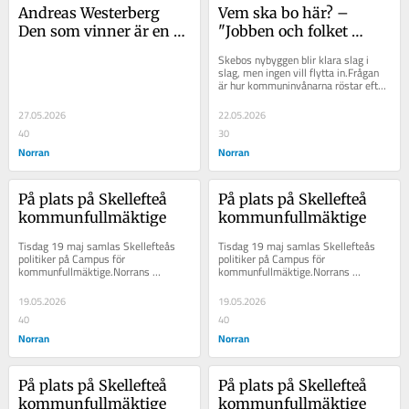
Andreas Westerberg 
Vem ska bo här? – 
Den som vinner är en 
"Jobben och folket 
parasit på alla som 
kommer" säger Burman 
Skebos nybyggen blir klara slag i 
förlorar
(S)
slag, men ingen vill flytta in.Frågan 
är hur kommuninvånarna röstar efter 
detta misslyckande?– Men rösta 
inte...
27.05.2026
22.05.2026
40
30
Norran
Norran
På plats på Skellefteå 
På plats på Skellefteå 
kommunfullmäktige
kommunfullmäktige
Tisdag 19 maj samlas Skellefteås 
Tisdag 19 maj samlas Skellefteås 
politiker på Campus för 
politiker på Campus för 
kommunfullmäktige.Norrans 
kommunfullmäktige.Norrans 
politiska redaktör, Andreas 
politiska redaktör, Andreas 
Westerberg, kommenterar 
Westerberg, kommenterar 
19.05.2026
19.05.2026
debatterna...
debatterna...
40
40
Norran
Norran
På plats på Skellefteå 
På plats på Skellefteå 
kommunfullmäktige
kommunfullmäktige