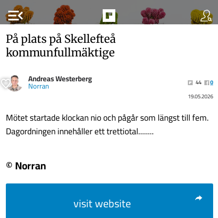
menu_open
På plats på Skellefteå
kommunfullmäktige
Andreas Westerberg
44
0
Norran
19.05.2026
Mötet startade klockan nio och pågår som längst till fem.
Dagordningen innehåller ett trettiotal........
© Norran
visit website