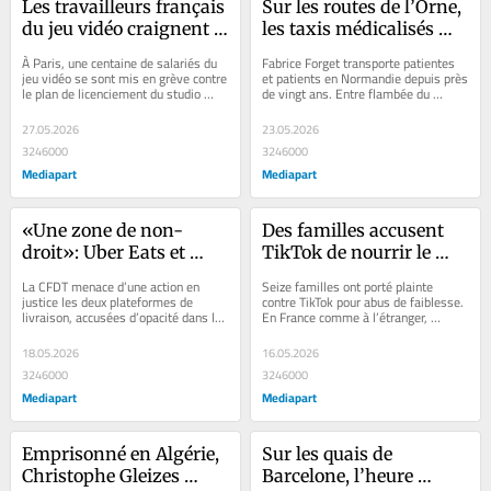
Les travailleurs français 
Sur les routes de l’Orne, 
du jeu vidéo craignent le 
les taxis médicalisés 
«game over» pour leur 
roulent toujours plus 
À Paris, une centaine de salariés du 
Fabrice Forget transporte patientes 
industrie
pour gagner moins
jeu vidéo se sont mis en grève contre 
et patients en Normandie depuis près 
le plan de licenciement du studio 
de vingt ans. Entre flambée du 
Kylotonn, qui menace plus des deux...
carburant, déserts médicaux et 
nouvelle...
27.05.2026
23.05.2026
3246000
3246000
Mediapart
Mediapart
«Une zone de non-
Des familles accusent 
droit»: Uber Eats et 
TikTok de nourrir le 
Deliveroo visés par une 
mal-être de leurs 
La CFDT menace d’une action en 
Seize familles ont porté plainte 
mise en demeure par la 
enfants, parfois 
justice les deux plateformes de 
contre TikTok pour abus de faiblesse. 
livraison, accusées d’opacité dans la 
En France comme à l’étranger, 
CFDT
jusqu’au suicide
fixation des rémunérations et dans 
plusieurs procédures visent 
les...
désormais...
18.05.2026
16.05.2026
3246000
3246000
Mediapart
Mediapart
Emprisonné en Algérie, 
Sur les quais de 
Christophe Gleizes 
Barcelone, l’heure 