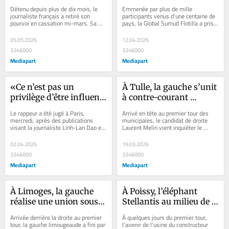
espère une grâce 
d’embarquer pour Gaza
Détenu depuis plus de dix mois, le 
Emmenée par plus de mille 
présidentielle
journaliste français a retiré son 
participants venus d’une centaine de 
pourvoi en cassation mi-mars. Sa 
pays, la Global Sumud Flotilla a pris 
famille a rendu ce choix public le 5 
la mer dimanche 12 avril depuis le 
mai et...
port...
05.05.2026
12.04.2026
3246000
3246000
Mediapart
Mediapart
«Ce n’est pas un 
À Tulle, la gauche s’unit 
privilège d’être influent, 
à contre-courant 
c’est une 
hollandais
Le rappeur a été jugé à Paris, 
Arrivé en tête au premier tour des 
responsabilité»: prison 
mercredi, après des publications 
municipales, le candidat de droite 
visant la journaliste Linh-Lan Dao et 
Laurent Melin vient inquiéter le 
avec sursis requise 
l’essayiste Tristan Mendès France. 
bastion socialiste de Tulle. Pour 
contre Booba, jugé pour 
Le...
éviter la...
02.04.2026
19.03.2026
harcèlement et injures
3246000
3246000
Mediapart
Mediapart
À Limoges, la gauche 
À Poissy, l’éléphant 
réalise une union sous 
Stellantis au milieu de 
tension pour tenter de 
la pièce des municipales
Arrivée derrière la droite au premier 
À quelques jours du premier tour, 
reprendre la ville
tour, la gauche limougeaude a fini par 
l’avenir de l’usine du constructeur 