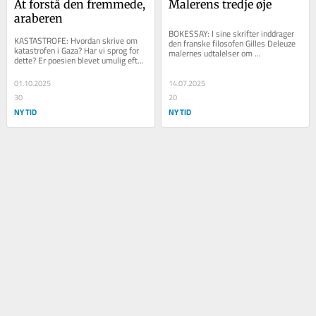
At forstå den fremmede, 
Malerens tredje øje
araberen
BOKESSAY: I sine skrifter inddrager 
KASTASTROFE: Hvordan skrive om 
den franske filosofen Gilles Deleuze 
katastrofen i Gaza? Har vi sprog for 
malernes udtalelser om 
dette? Er poesien blevet umulig efter 
arbejdsprocessen – fra notitsbøger, 
Gaza, sådan som filosoffen Adorno 
essays,...
sagde om...
01.10.2025
14.07.2025
30
20
NY TID
NY TID