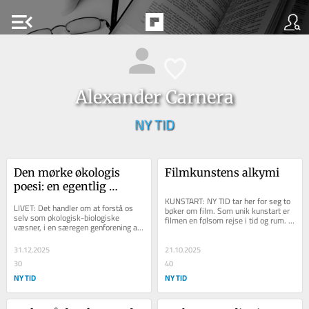
menu_open
Alexander Carnera
NY TID
Den mørke økologis 
Filmkunstens alkymi
poesi: en egentlig 
erfaring af at være 
KUNSTART: NY TID tar her for seg to 
LIVET: Det handler om at forstå os 
bøker om film. Som unik kunstart er 
levende
selv som økologisk-biologiske 
filmen en følsom rejse i tid og rum. 
væsner, i en særegen genforening af 
The post Filmkunstens alkymi 
filosofi, videnskab og religion. . 
appeared...
Symbiosen...
31.12.2025
21.10.2025
30
40
NY TID
NY TID