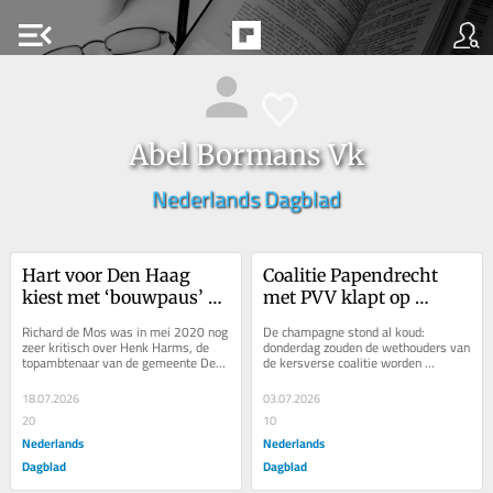
menu_open
Abel Bormans Vk
Nederlands Dagblad
Hart voor Den Haag 
Coalitie Papendrecht 
kiest met ‘bouwpaus’ 
met PVV klapt op 
Henk Harms opnieuw 
laatste moment na 
Richard de Mos was in mei 2020 nog 
De champagne stond al koud: 
voor een bestuurder met 
afsplitsing: ‘Donderslag 
zeer kritisch over Henk Harms, de 
donderdag zouden de wethouders van 
topambtenaar van de gemeente Den 
de kersverse coalitie worden 
een beladen verleden
bij heldere hemel’
Haag die hij nu voordraagt als 
geïnstalleerd. Beoogd VVD-
wethouder...
wethouder David Roelofs...
18.07.2026
03.07.2026
20
10
Nederlands
Nederlands
Dagblad
Dagblad