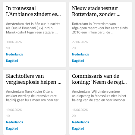
In trouwzaal 
Nieuw stadsbestuur 
L’Ambiance zindert een 
Rotterdam, zonder 
Marokkaans 
Leefbaar, mikt op een 
Amsterdam Het is één uur ’s nachts 
Rotterdam In Rotterdam won 
voetbalfeest. ‘Vannacht 
groene en autoluwe stad
als Oualid Bouanani (35) in zijn 
afgelopen maart voor het eerst sinds 
Marokkoshirt tegen een statafel 
2010 een linkse partij de 
overheerst de trots’
leunt in trouwzaal L’Ambiance in...
verkiezingen. In de tussentijd was 
het telkens Leefbaar...
30.06.2026
27.06.2026
10
20
Nederlands
Nederlands
Dagblad
Dagblad
Slachtoffers van 
Commissaris van de 
vergisexplosie helpen 
koning: ‘Neem de regie 
nu anderen. ‘Iedereen 
in eigen hand, als je het 
Amsterdam Toen Xavier Ottens 
Amsterdam ‘Wij vinden verdere 
denkt meteen: die is 
niet doet, krijg je 
wakker werd op de intensive care, 
asielopvang in Maassluis niet in het 
had hij geen huis meer om naar terug 
belang van de stad en haar inwoners 
crimineel’
noodopvang’
te keren. De nacht ervoor, begin april 
en willen daarom geen asielopvang 
2024, lagen...
in...
19.06.2026
16.06.2026
10
20
Nederlands
Nederlands
Dagblad
Dagblad