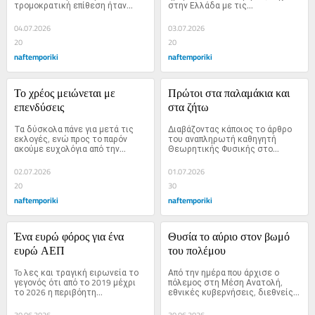
τρομοκρατική επίθεση ήταν...
στην Ελλάδα με τις...
04.07.2026
03.07.2026
20
20
naftemporiki
naftemporiki
Το χρέος μειώνεται με 
Πρώτοι στα παλαμάκια και 
επενδύσεις
στα ζήτω
Τα δύσκολα πάνε για μετά τις 
Διαβάζοντας κάποιος το άρθρο 
εκλογές, ενώ προς το παρόν 
του αναπληρωτή καθηγητή 
ακούμε ευχολόγια από την...
Θεωρητικής Φυσικής στο...
02.07.2026
01.07.2026
20
30
naftemporiki
naftemporiki
Ένα ευρώ φόρος για ένα 
Θυσία το αύριο στον βωμό 
ευρώ ΑΕΠ
του πολέμου
To λες και τραγική ειρωνεία το 
Από την ημέρα που άρχισε ο 
γεγονός ότι από το 2019 μέχρι 
πόλεμος στη Μέση Ανατολή, 
το 2026 η περιβόητη...
εθνικές κυβερνήσεις, διεθνείς...