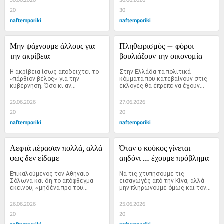
30.06.2026
30.06.2026
20
30
naftemporiki
naftemporiki
Μην ψάχνουμε άλλους για 
Πληθωρισμός – φόροι 
την ακρίβεια
βουλιάζουν την οικονομία
Η ακρίβεια ίσως αποδειχτεί το 
Στην Ελλάδα τα πολιτικά 
«πάρθιον βέλος» για την 
κόμματα που κατεβαίνουν στις 
κυβέρνηση. Όσο κι αν...
εκλογές θα έπρεπε να έχουν...
29.06.2026
27.06.2026
20
20
naftemporiki
naftemporiki
Λεφτά πέρασαν πολλά, αλλά 
Όταν ο κούκος γίνεται 
φως δεν είδαμε
αηδόνι … έχουμε πρόβλημα
Επικαλούμενος τον Αθηναίο 
Να τις χτυπήσουμε τις 
Σόλωνα και δη το απόφθεγμα 
εισαγωγές από την Κίνα, αλλά 
εκείνου, «μηδένα προ του...
μην πληρώνουμε όμως και τον...
26.06.2026
25.06.2026
20
20