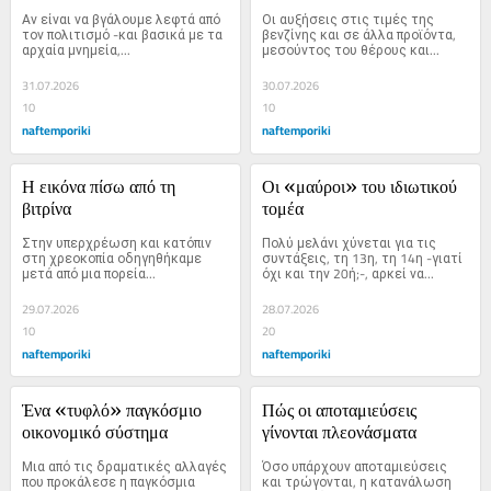
Αν είναι να βγάλουμε λεφτά από 
Οι αυξήσεις στις τιμές της 
τον πολιτισμό -και βασικά με τα 
βενζίνης και σε άλλα προϊόντα, 
αρχαία μνημεία,...
μεσούντος του θέρους και...
31.07.2026
30.07.2026
10
10
naftemporiki
naftemporiki
Η εικόνα πίσω από τη 
Οι «μαύροι» του ιδιωτικού 
βιτρίνα
τομέα
Στην υπερχρέωση και κατόπιν 
Πολύ μελάνι χύνεται για τις 
στη χρεοκοπία οδηγηθήκαμε 
συντάξεις, τη 13η, τη 14η -γιατί 
μετά από μια πορεία...
όχι και την 20ή;-, αρκεί να...
29.07.2026
28.07.2026
10
20
naftemporiki
naftemporiki
Ένα «τυφλό» παγκόσμιο 
Πώς οι αποταμιεύσεις 
οικονομικό σύστημα
γίνονται πλεονάσματα
Μια από τις δραματικές αλλαγές 
Όσο υπάρχουν αποταμιεύσεις 
που προκάλεσε η παγκόσμια 
και τρώγονται, η κατανάλωση 