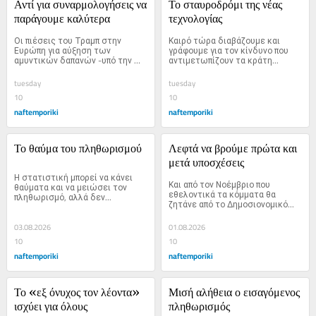
Αντί για συναρμολογήσεις να 
Το σταυροδρόμι της νέας 
παράγουμε καλύτερα
τεχνολογίας
Οι πιέσεις του Τραμπ στην 
Καιρό τώρα διαβάζουμε και 
Ευρώπη για αύξηση των 
γράφουμε για τον κίνδυνο που 
αμυντικών δαπανών -υπό την 
αντιμετωπίζουν τα κράτη...
απειλή...
tuesday
tuesday
10
10
naftemporiki
naftemporiki
Το θαύμα του πληθωρισμού
Λεφτά να βρούμε πρώτα και 
μετά υποσχέσεις
Η στατιστική μπορεί να κάνει 
Και από τον Νοέμβριο που 
θαύματα και να μειώσει τον 
εθελοντικά τα κόμματα θα 
πληθωρισμό, αλλά δεν...
ζητάνε από το Δημοσιονομικό...
03.08.2026
01.08.2026
10
10
naftemporiki
naftemporiki
Το «εξ όνυχος τον λέοντα» 
Μισή αλήθεια ο εισαγόμενος 
ισχύει για όλους
πληθωρισμός