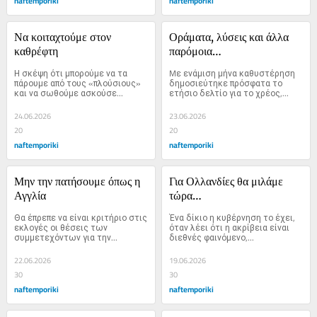
naftemporiki
naftemporiki
Να κοιταχτούμε στον 
Οράματα, λύσεις και άλλα 
καθρέφτη
παρόμοια…
Η σκέψη ότι μπορούμε να τα 
Mε ενάμιση μήνα καθυστέρηση 
πάρουμε από τους «πλούσιους» 
δημοσιεύτηκε πρόσφατα το 
και να σωθούμε ασκούσε...
ετήσιο δελτίο για το χρέος,...
24.06.2026
23.06.2026
20
20
naftemporiki
naftemporiki
Μην την πατήσουμε όπως η 
Για Ολλανδίες θα μιλάμε 
Αγγλία
τώρα…
Θα έπρεπε να είναι κριτήριο στις 
Ένα δίκιο η κυβέρνηση το έχει, 
εκλογές οι θέσεις των 
όταν λέει ότι η ακρίβεια είναι 
συμμετεχόντων για την...
διεθνές φαινόμενο,...
22.06.2026
19.06.2026
30
30
naftemporiki
naftemporiki