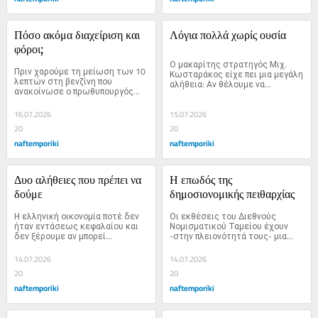
Πόσο ακόμα διαχείριση και 
Λόγια πολλά χωρίς ουσία
φόροι;
Ο μακαρίτης στρατηγός Μιχ. 
Πριν χαρούμε τη μείωση των 10 
Κωσταράκος είχε πει μια μεγάλη 
λεπτών στη βενζίνη που 
αλήθεια: Αν θέλουμε να...
ανακοίνωσε ο πρωθυπουργός...
16.07.2026
15.07.2026
20
20
naftemporiki
naftemporiki
Δυο αλήθειες που πρέπει να 
Η επωδός της 
δούμε
δημοσιονομικής πειθαρχίας
Η ελληνική οικονομία ποτέ δεν 
Οι εκθέσεις του Διεθνούς 
ήταν εντάσεως κεφαλαίου και 
Νομισματικού Ταμείου έχουν 
δεν ξέρουμε αν μπορεί...
-στην πλειονότητά τους- μια...
14.07.2026
14.07.2026
20
20
naftemporiki
naftemporiki