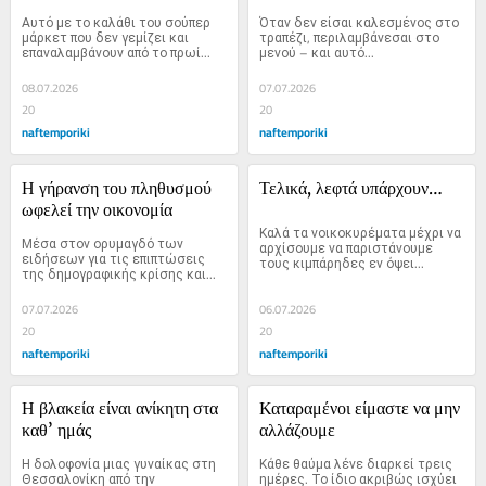
Αυτό με το καλάθι του σούπερ 
Όταν δεν είσαι καλεσμένος στο 
μάρκετ που δεν γεμίζει και 
τραπέζι, περιλαμβάνεσαι στο 
επαναλαμβάνουν από το πρωί...
μενού – και αυτό...
08.07.2026
07.07.2026
20
20
naftemporiki
naftemporiki
Η γήρανση του πληθυσμού 
Τελικά, λεφτά υπάρχουν…
ωφελεί την οικονομία
Καλά τα νοικοκυρέματα μέχρι να 
Μέσα στον ορυμαγδό των 
αρχίσουμε να παριστάνουμε 
ειδήσεων για τις επιπτώσεις 
τους κιμπάρηδες εν όψει...
της δημογραφικής κρίσης και...
07.07.2026
06.07.2026
20
20
naftemporiki
naftemporiki
Η βλακεία είναι ανίκητη στα 
Καταραμένοι είμαστε να μην 
καθ’ ημάς
αλλάζουμε
Η δολοφονία μιας γυναίκας στη 
Κάθε θαύμα λένε διαρκεί τρεις 
Θεσσαλονίκη από την 
ημέρες. Το ίδιο ακριβώς ισχύει 