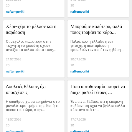
20
20
naftemporiki
naftemporiki
Χέρι-χέρι το μέλλον και η 
Μπορούμε καλύτερα, αλλά 
παράδοση
ποιος τραβάει το κάρο…
Οι μεγάλοι «παίκτες» στην 
Παλιά, που η Ελλάδα ήταν 
τεχνητή νοημοσύνη έχουν 
φτωχή, η αποταμίευση 
ανοίξει τα οπλοστάσιά τους,...
προωθούνταν και ήταν η βάση 
για να...
21.07.2026
20.07.2026
20
20
naftemporiki
naftemporiki
Δουλειές θέλουν, όχι 
Ποια αυτοδυναμία μπορεί να 
υποσχέσεις
διαχειριστεί τέτοιες 
καταστάσεις;
H ύπαιθρος χώρα ερημώνει στο 
Ένα είναι βέβαιο, ότι η επόμενη 
μεγαλύτερο τμήμα της. Και ό,τι 
κυβέρνηση έχει να βγάλει πολλά 
ακουστεί τώρα, στην...
κάστανα από τη...
18.07.2026
17.07.2026
20
20
naftemporiki
naftemporiki