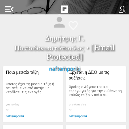
menu_open
Δημήτρης Γ.
Παπαδοκωστόπουλος • [Email
Protected]
naftemporiki
Ποια μεσαία τάξη
Έρχεται η ΔΕΘ με τις 
αυξήσεις
Όποιος έχει τη μεσαία τάξη ή 
Ωραίος ο Αύγουστος και 
ότι απέμεινε από αυτήν, θα 
παραγωγικός για την κυβέρνηση, 
κερδίσει τις εκλογές....
καθώς παίζουν πολύ οι...
yesterday
previous day
10
10
naftemporiki
naftemporiki