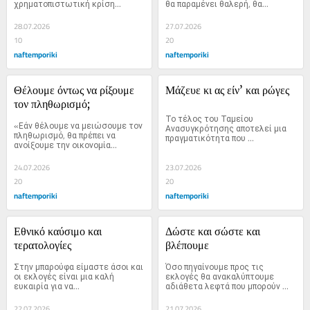
χρηματοπιστωτική κρίση...
θα παραμένει θαλερή, θα...
28.07.2026
27.07.2026
10
20
naftemporiki
naftemporiki
Θέλουμε όντως να ρίξουμε 
Μάζευε κι ας είν’ και ρώγες
τον πληθωρισμό;
Το τέλος του Ταμείου 
«Εάν θέλουμε να μειώσουμε τον 
Ανασυγκρότησης αποτελεί μια 
πληθωρισμό, θα πρέπει να 
πραγματικότητα που 
ανοίξουμε την οικονομία...
δημιουργεί...
24.07.2026
23.07.2026
20
20
naftemporiki
naftemporiki
Εθνικό καύσιμο και 
Δώστε και σώστε και 
τερατολογίες
βλέπουμε
Στην μπαρούφα είμαστε άσοι και 
Όσο πηγαίνουμε προς τις 
οι εκλογές είναι μια καλή 
εκλογές θα ανακαλύπτουμε 
ευκαιρία για να...
αδιάθετα λεφτά που μπορούν 
να...
22.07.2026
21.07.2026