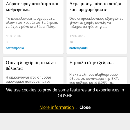
Αόρατη πραγματικότητα και 
Λέμε μισογεμάτο το ποτήρι 
καθρεφτάκια
και παρηγοριόμαστε
Τα προεκλογικά προγράμματα 
Όσο οι προεκλογικές εξαγγελίες 
όλων των κομμάτων θα έπρεπε 
γίνονται χωρίς κανείς να 
να έχουν μόνο ένα θέμα. Πώς...
«πληρώνει φόρο» για...
18.06.2026
17.06.2026
30
30
naftemporiki
naftemporiki
Όταν η διαχείριση τα κάνει 
Η μπάλα στην εξέδρα…
θάλασσα
Η εκτίναξη του πληθωρισμού 
Η επικοινωνία στα δημόσια 
έθεσε σε συναγερμό την ΕΚΤ, 
οικονομικά ασκούσε πάντα 
που αύξησε κατά 0,25% τα...
γοητεία τόσο πριν από το 
We use cookies to provide some features and experiences in
ευρώ,...
QOSHE
16.06.2026
15.06.2026
30
20
More information
.
Close
naftemporiki
naftemporiki