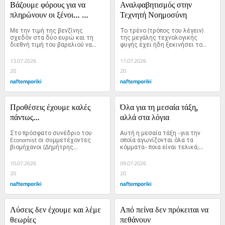
Βάζουμε φόρους για να 
Αναλφαβητισμός στην 
πληρώνουν οι ξένοι… 
Τεχνητή Νοημοσύνη
Σοβαρά;
Με την τιμή της βενζίνης 
Το τρένο (τρόπος του λέγειν) 
σχεδόν στα δύο ευρώ και τη 
της μεγάλης τεχνολογικής 
διεθνή τιμή του βαρελιού να...
φυγής έχει ήδη ξεκινήσει το...
13.07.2026
11.07.2026
20
20
naftemporiki
naftemporiki
Προθέσεις έχουμε καλές 
Όλα για τη μεσαία τάξη, 
πάντως…
αλλά στα λόγια
Στο πρόσφατο συνέδριο του 
Αυτή η μεσαία τάξη -για την 
Economist οι συμμετέχοντες 
οποία αγωνίζονται όλα τα 
βιομήχανοι (Δημήτρης...
κόμματα- ποια είναι τελικά;...
10.07.2026
09.07.2026
20
20
naftemporiki
naftemporiki
Λύσεις δεν έχουμε και λέμε 
Από πείνα δεν πρόκειται να 
θεωρίες
πεθάνουν