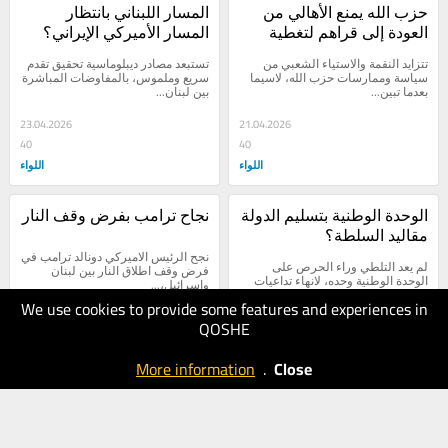
حزب الله يمنع الأهالي من 
المسار اللبناني بانتظار 
العودة إلى قراهم لتغطية 
المسار الأميركي الإيراني؟
الدمار الذي سبَّبه وليس 
تتزايد النقمة والاستياء الشعبي من 
تستبعد مصادر ديبلوماسية تحقيق تقدم 
لمخاطر أمنية
سياسة وممارسات حزب الله، لاسيما 
سريع وملموس، بالمفاوضات المباشرة 
بعدما تبين...
بين لبنان...
23.04.2026
21.04.2026
40
40
اللواء
اللواء
الوحدة الوطنية بتسليم الدولة 
نجاح ترامب بفرض وقف النار
مقاليد السلطة؟
نجح الرئيس الاميركي دونالد ترامب في 
لم يعد التلطي وراء الحرص على 
فرض وقف اطلاق النار بين لبنان 
الوحدة الوطنية وحده، لانهاء تداعيات 
وإسرائيل،...
حرب حزب الله على...
We use cookies to provide some features and experiences in
QOSHE
17.04.2026
09.04.2026
40
30
More information
.
Close
اللواء
اللواء