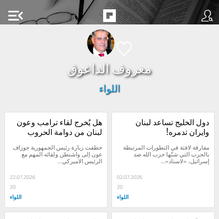
menu_open
معروف الداعوق
اللواء
دول الخليج تساعد لبنان 
هل يُخرج لقاء ترامب وعون 
وايران تدمره!
لبنان من دوامة الحروب
مفارقة لافتة في التطورات المرتبطة 
خطفت زيارة رئيس الجمهورية جوزاف 
بالحرب التي شنّها حزب الله ضد 
عون إلى واشنطن ولقائه المهم مع 
إسرائيل، «لاسناد»...
الرئيس الاميركي...
22.07.2026
02.07.2026
20
20
اللواء
اللواء