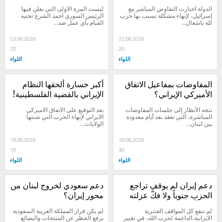
توقعات خصومه وأسقطت 
الدولة اختارت التفاوض المباشر مع 
ليست المرة الاولى التي يعلن فيها 
رهاناتهم الوهمية الشرع قدَّم 
إسرائيل، لإنهاء مشكلة تسبب بها حزب 
الرئيس السوري احمد الشرع تجنبه 
لله باشعال...
القيام بأي عمل ضد...
مصلحة بلاده ونهضتها على ما 
عداها.. ووضع جانباً ارتكابات 
23.06.2026
22.06.2026
حزب الله
20
20
اللواء
اللواء
المفاوضات بمفاعيل الاتفاق 
أكبر خسارة ألحقها النظام 
الأميركي الإيراني؟
الإيراني بالقضية الفلسطينية!
تتجه الأنظار إلى جلسات المفاوضات 
بعد التوقيع على الاتفاق الاميركي 
المباشرة، التي تعقد بعد أيام معدودة 
الايراني لإنهاء الحرب التي شنتها 
بين لبنان...
الولايات...
19.06.2026
18.06.2026
10
30
اللواء
اللواء
دعم إيران لم يوقف تراجع 
دعم سعودي لخروج لبنان من 
الحزب جنوباً ولا فكَّ عزلته 
محور إيران؟
داخلياً !
لم تنفع كل المواقف العنترية 
لم يكن قرار المملكة العربية السعودية 
الايرانية،الداعمة لحزب الله، في تغيير 
برفع الحظر عن المنتجات والبضائع 