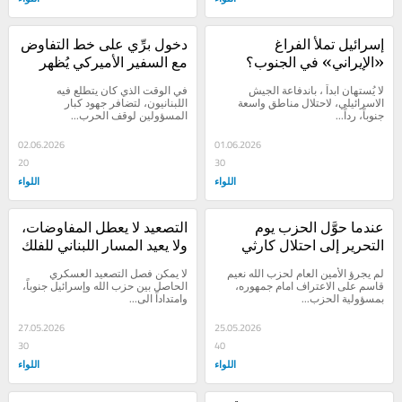
إسرائيل تملأ الفراغ 
دخول برِّي على خط التفاوض 
«الإيراني» في الجنوب؟
مع السفير الأميركي يُظهر 
الانقسام والخلافات حولها
لا يُستهان ابداً ، باندفاعة الجيش 
في الوقت الذي كان يتطلع فيه 
الاسرائيلي، لاحتلال مناطق واسعة 
اللبنانيون، لتضافر جهود كبار 
جنوباً، رداً...
المسؤولين لوقف الحرب...
02.06.2026
01.06.2026
20
30
اللواء
اللواء
عندما حوَّل الحزب يوم 
التصعيد لا يعطل المفاوضات، 
التحرير إلى احتلال كارثي
ولا يعيد المسار اللبناني للفلك 
الايراني!
لم يجرؤ الأمين العام لحزب الله نعيم 
لا يمكن فصل التصعيد العسكري 
قاسم على الاعتراف امام جمهوره، 
الحاصل بين حزب الله وإسرائيل جنوباً، 
بمسؤولية الحزب...
وامتداداً الى...
27.05.2026
25.05.2026
30
40
اللواء
اللواء