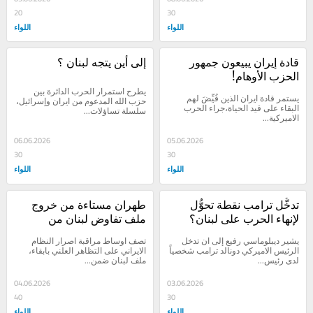
20
30
اللواء
اللواء
قادة إيران يبيعون جمهور 
إلى أين يتجه لبنان ؟
الحزب الأوهام!
يطرح استمرار الحرب الدائرة بين 
يستمر قادة ايران الذين قُيِّضَ لهم 
حزب الله المدعوم من ايران وإسرائيل، 
البقاء على قيد الحياة،جراء الحرب 
سلسلة تساؤلات...
الاميركية...
06.06.2026
05.06.2026
30
30
اللواء
اللواء
تدخُّل ترامب نقطة تحوُّل 
طهران مستاءة من خروج 
لإنهاء الحرب على لبنان؟
ملف تفاوض لبنان من 
عهدتها؟
يشير ديبلوماسي رفيع إلى ان تدخل 
تصف اوساط مراقبة اصرار النظام 
الرئيس الاميركي دونالد ترامب شخصياً 
الايراني على التظاهر العلني بابقاء، 
لدى رئيس...
ملف لبنان ضمن...
04.06.2026
03.06.2026
40
30
اللواء
اللواء