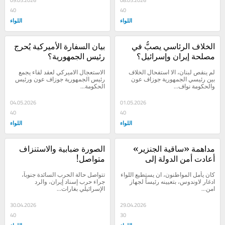
09.05.2026
08.05.2026
40
40
اللواء
اللواء
الخلاف الرئاسي يصبُّ في 
بيان السفارة الأميركية يُحرج 
مصلحة إيران وإسرائيل؟
رئيس الجمهورية؟
لم ينقص لبنان، الا استفحال الخلاف 
الاستعجال الاميركي لعقد لقاء يجمع 
بين رئيسي الجمهورية جوزاف عون 
رئيس الجمهورية جوزاف عون ورئيس 
والحكومة نواف...
الحكومة...
04.05.2026
01.05.2026
40
40
اللواء
اللواء
مداهمة «ساقية الجنزير» 
الصورة ضبابية والاستنزاف 
أعادت أمن الدولة إلى 
متواصل!
الوراء؟
كان يأمل المواطنون، ان يستطيع اللواء 
تتواصل حالة الحرب السائدة جنوباً، 
ادغار لاوندوس، بتعيينه رئيساً لجهاز 
جراء حرب إسناد إيران، والرد 
امن...
الإسرائيلي بغارات...
30.04.2026
29.04.2026
40
30