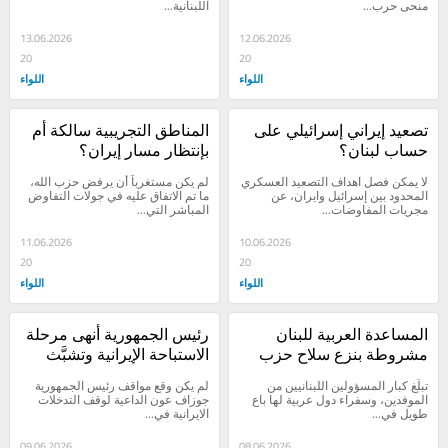
منحى حرب...
اللبنانية...
13.06.2026
12.06.2026
20
20
اللواء
اللواء
تصعيد إيراني إسرائيلي على 
المناطق التجريبية سالكة أم 
حساب لبنان؟
بإنتظار مسار إيران؟
لا يمكن فصل اهداف التصعيد العسكري 
لم يكن مستغرباً أن يرفض حزب الله، 
المحدود بين إسرائيل وايران، عن 
ما تم الاتفاق عليه في جولات التفاوض 
مجريات المفاوضات...
المباشر التي...
11.06.2026
10.06.2026
20
20
اللواء
اللواء
المساعدة العربية للبنان 
رئيس الجمهورية أنهى مرحلة 
مشروطة بنزع سلاح حزب 
الاستباحة الإيرانية وتشبَّث 
الله أولاً؟
بعلاقة من دولة إلى دولة
تبلَّغ كبار المسؤولين اللبنانيين من 
لم يكن وقع مواقف رئيس الجمهورية 
الموفدين، وسفراء دول عربية لها باع 
جوزاف عون الداعية لوقف التدخلات 
طويل في...
الايرانية في...
09.06.2026
08.06.2026