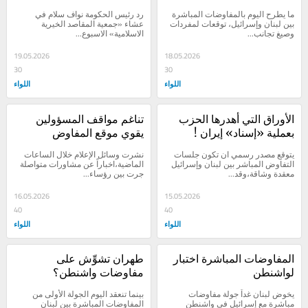
الجنوب وتهجير سكانه
ما يطرح اليوم بالمفاوضات المباشرة 
رد رئيس الحكومة نواف سلام في 
بين لبنان وإسرائيل، توقعات لمفردات 
عشاء «جمعية المقاصد الخيرية 
وصيغ تجانب...
الاسلامية» الاسبوع...
19.05.2026
18.05.2026
30
30
اللواء
اللواء
الأوراق التي أهدرها الحزب 
تناغم مواقف المسؤولين 
بعملية «إسناد» إيران !
يقوي موقع المفاوض 
اللبناني؟
يتوقع مصدر رسمي ان تكون جلسات 
نشرت وسائل الإعلام خلال الساعات 
التفاوض المباشر بين لبنان وإسرائيل 
الماضية،اخباراً عن مشاورات متواصلة 
معقدة وشاقة،وقد...
جرت بين رؤساء...
16.05.2026
15.05.2026
40
40
اللواء
اللواء
المفاوضات المباشرة اختبار 
طهران تشوِّش على 
لواشنطن
مفاوضات واشنطن؟
يخوض لبنان غداً جولة مفاوضات 
بينما تنعقد اليوم الجولة الأولى من 
مباشرة مع إسرائيل في واشنطن 
المفاوضات المباشرة بين لبنان 