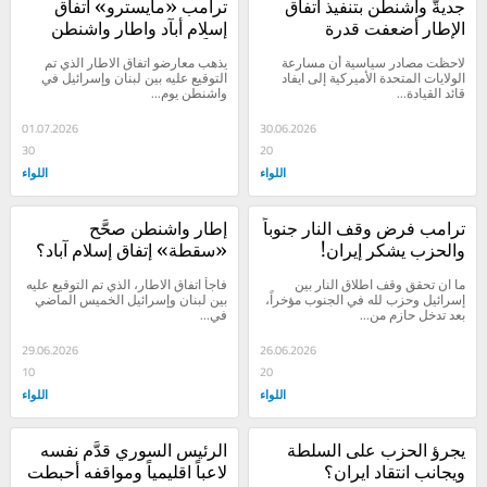
جديةّ واشنطن بتنفيذ اتفاق 
ترامب «مايسترو» اتفاق 
الإطار أضعفت قدرة 
إسلام أبآد واطار واشنطن 
معارضيه
معاً!
لاحظت مصادر سياسية أن مسارعة 
يذهب معارضو اتفاق الاطار الذي تم 
الولايات المتحدة الأميركية إلى ايفاد 
التوقيع عليه بين لبنان وإسرائيل في 
قائد القيادة...
واشنطن يوم...
01.07.2026
30.06.2026
30
20
اللواء
اللواء
ترامب فرض وقف النار جنوباً 
إطار واشنطن صحَّح 
والحزب يشكر إيران!
«سقطة» إتفاق إسلام آباد؟
ما ان تحقق وقف اطلاق النار بين 
فاجأ اتفاق الاطار، الذي تم التوقيع عليه 
إسرائيل وحزب لله في الجنوب مؤخراً، 
بين لبنان وإسرائيل الخميس الماضي 
بعد تدخل حازم من...
في...
29.06.2026
26.06.2026
10
20
اللواء
اللواء
يجرؤ الحزب على السلطة 
الرئيس السوري قدَّم نفسه 
ويجانب انتقاد ايران؟
لاعباً اقليمياً ومواقفه أحبطت 