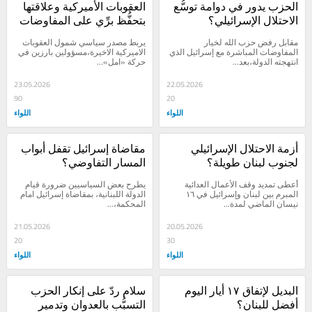
الحزب يدور في دوامة توسُّع 
العقوبات الأميركية وعلاقتها 
الاحتلال الإسرائيلي؟
بتحفُّظ برِّي على المفاوضات 
المباشرة؟
مقابل رفض حزب الله لخيار 
يربط مصدر سياسي شمول العقوبات 
المفاوضات المباشرة مع إسرائيل الذي 
الاميركية الاخيرة،مسؤولين بارزين في 
انتهجته الدولة،بعد...
حركة «امل»...
23.05.2026
22.05.2026
90
20
اللواء
اللواء
أزمة الاحتلال الإسرائيلي 
مقاضاة إسرائيل تقفل أبواب 
لجنوب لبنان طويلة؟
المسار التفاوضي؟
أعطى تمديد وقف الأعمال العدائية 
يطرح بعض السياسيين ضرورة قيام 
المبرم بين لبنان وإسرائيل في ١٦ 
الدولة اللبنانية، بمقاضاة إسرائيل امام 
نيسان الماضي لمدة...
المحكمة،...
21.05.2026
20.05.2026
20
30
اللواء
اللواء
البديل لإتفاق ١٧ أيار اليوم 
سلام ردّ على إنكار الحزب 
أفضل للبنان؟
التسبُّب بالعدوان وتدمير 