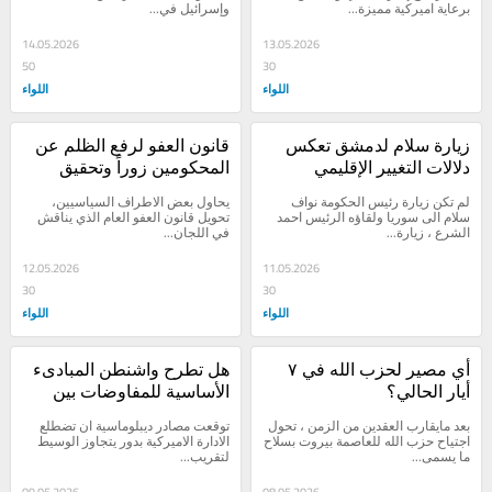
برعاية اميركية مميزة...
وإسرائيل في...
14.05.2026
13.05.2026
50
30
اللواء
اللواء
زيارة سلام لدمشق تعكس 
قانون العفو لرفع الظلم عن 
دلالات التغيير الإقليمي
المحكومين زوراً وتحقيق 
العدلة والمساواة بين 
لم تكن زيارة رئيس الحكومة نواف 
يحاول بعض الاطراف السياسيين، 
الملاحقين والمرتكبين
سلام الى سوريا ولقاؤه الرئيس احمد 
تحويل قانون العفو العام الذي يناقش 
الشرع ، زيارة...
في اللجان...
12.05.2026
11.05.2026
30
30
اللواء
اللواء
أي مصير لحزب الله في ٧ 
هل تطرح واشنطن المبادىء 
أيار الحالي؟
الأساسية للمفاوضات بين 
لبنان وإسرائيل؟
بعد مايقارب العقدين من الزمن ، تحول 
توقعت مصادر ديبلوماسية ان تضطلع 
اجتياح حزب الله للعاصمة بيروت بسلاح 
الادارة الاميركية بدور يتجاوز الوسيط 
ما يسمى...
لتقريب...