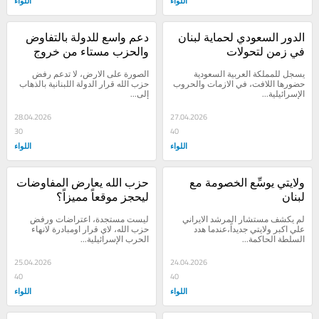
اللواء
اللواء
الدور السعودي لحماية لبنان 
دعم واسع للدولة بالتفاوض 
في زمن لتحولات
والحزب مستاء من خروج 
الورقة من يد إيران
يسجل للمملكة العربية السعودية 
الصورة على الارض، لا تدعم رفض 
حضورها اللافت، في الازمات والحروب 
حزب الله قرار الدولة اللبنانية بالذهاب 
الإسرائيلية...
إلى...
28.04.2026
27.04.2026
30
40
اللواء
اللواء
ولايتي يوسِّع الخصومة مع 
حزب الله يعارض المفاوضات 
لبنان
ليحجز موقعاً مميزاً؟
لم يكشف مستشار المرشد الايراني 
ليست مستجدة، اعتراضات ورفض 
علي اكبر ولايتي جديداً،عندما هدد 
حزب الله، لاي قرار اومبادرة لانهاء 
السلطة الحاكمة...
الحرب الإسرائيلية...
25.04.2026
24.04.2026
40
40
اللواء
اللواء