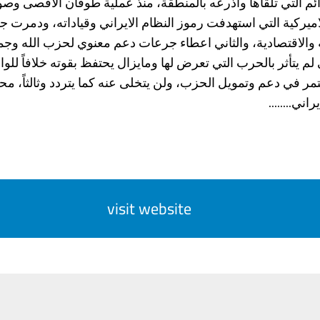
ئم التي تلقاها واذرعه بالمنطقة، منذ عملية طوفان الأقصى وصو
لاميركية التي استهدفت رموز النظام الايراني وقياداته، ودمرت جزء
 والاقتصادية، والثاني اعطاء جرعات دعم معنوي لحزب الله وجم
 لم يتأثر بالحرب التي تعرض لها ومايزال يحتفظ بقوته خلافاً للوا
مر في دعم وتمويل الحزب، ولن يتخلى عنه كما يتردد وثالثاً، م
اني........
visit website