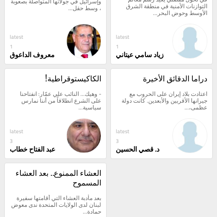
وإسرائيل في جولاتها المتواصلة بصعوبة 
البحري الدفاعي متعدّد 
التوازنات الأمنية في منطقة الشرق 
، وسط حقل...
الأوسط وحوض البحر...
الجنسيات
latest
latest
1
1
زياد سامي عيتاني
معروف الداعوق
دراما الدقائق الأخيرة
الكاكيستوقراطية!
اعتادت بلاد إيران على الحروب مع 
- وهيك... النائب علي عمّار: انفتاحنا 
جيرانها الأقربين والأبعدين. كانت دولة 
على الشرع انطلاقاً من أننا نمارس 
عظمى،...
سياسية...
latest
latest
3
3
د. قصي الحسين
عبد الفتاح خطاب
العشاء الممنوع.. بعد العشاء 
المسموح
بعد مأدبة العشاء التي أقامتها سفيرة 
لبنان لدى الولايات المتحدة ندى معوض 
حمادة...