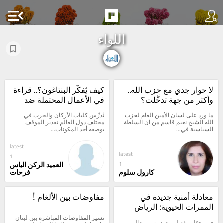
menu_open
اللواء
لا حوار جدي مع حزب الله.. 
كيف يُفكّر البنتاغون؟.. قراءة 
وأكثر من جهة تدخَّلت؟
في الأعمال المحتملة ضد 
إيران
ما ورد على لسان الأمين العام لحزب 
تُدرِّس كليات الأركان والحرب في 
الله الشيخ نعيم قاسم من ان السلطة 
مختلف دول العالم تقدير الموقف 
السياسية في...
بوصفه أحد المكونات...
latest
latest
1
العميد الركن الياس
1
كارول سلوم
فرحات
معادلة أمنية جديدة في 
مفاوضات بين الألغام !
الممرات الحيوية: الرياض 
ترسم خريطة التحالف 
تسير المفاوضات المباشرة بين لبنان 
في تحوّل مفصلي يعيد رسم معالم 