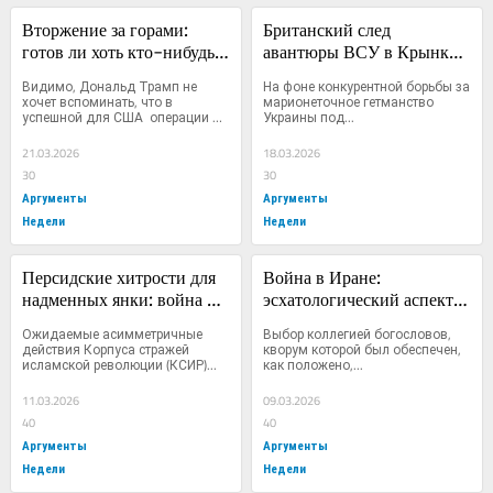
Вторжение за горами: 
Британский след 
готов ли хоть кто-нибудь 
авантюры ВСУ в Крынках: 
осуществить наземную 
как наши морпехи 
Видимо, Дональд Трамп не 
На фоне конкурентной борьбы за 
операцию против Ирана 
расстроили планы ВСУ
хочет вспоминать, что в 
марионеточное гетманство 
успешной для США  операции 
Украины под...
после провала 
«Буря...
«блицкрига?»
21.03.2026
18.03.2026
30
30
Аргументы
Аргументы
Недели
Недели
Персидские хитрости для 
Война в Иране: 
надменных янки: война на 
эсхатологический аспект. 
истощение ресурсов — 
Шахеды летят на 
Ожидаемые асимметричные 
Выбор коллегией богословов, 
вовсе не этого хотел Трамп
«Вавилон»
действия Корпуса стражей 
кворум которой был обеспечен, 
исламской революции (КСИР)...
как положено,...
11.03.2026
09.03.2026
40
40
Аргументы
Аргументы
Недели
Недели