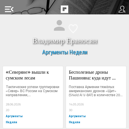
menu_open
Владимир Ераносян
Аргументы Недели
«Северяне» вышли к 
Бесполезные дроны 
сумским лесам
Пашиняна: куда идут 
деньги армянских 
Тактические успехи группировки 
Поставка Армении тяжёлых 
налогоплательщиков
«Север» ВС России на Сумском 
американских дронов «Щит» 
направлении,...
(Shield AI V-BAT) в количестве 20...
28.06.2026
14.05.2026
20
30
Аргументы
Аргументы
Недели
Недели