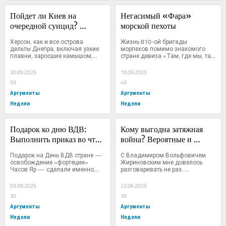
Пойдет ли Киев на 
Негасимый «Фара» 
очередной суицид? 
морской пехоты
Риторический вопрос и 
Херсон, как и все острова 
Жизнь 810-ой бригады 
мнение наших морпехов
дельты Днепра, включая узкие 
морпехов помимо знакомого 
плавни, заросшие камышом,...
стране девиза «Там, где мы, там 
—...
30.09.2025
10.09.2025
50
40
Аргументы
Аргументы
Недели
Недели
Подарок ко дню ВДВ: 
Кому выгодна затяжная 
Выполнить приказ во что 
война? Вероятные и 
бы то ни стало
невероятные сценарии 
Подарок на День ВДВ стране — 
С Владимиром Вольфовичем 
иранского ответа
освобождение «фортеции» 
Жириновским мне довелось 
Часов Яр — сделали именно...
разговаривать не раз. 
Однажды,...
03.08.2025
22.06.2025
30
30
Аргументы
Аргументы
Недели
Недели