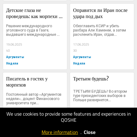
Детские глаза не 
Оправится ли Иран после 
проведешь: как морпехи и 
удара под дых
волонтеры возвращают 
Решение международного 
Обезглавить КСИР и убить 
детство
уголовного суда в Гааге, 
рахбара Али Хаменеи, а затем 
выдавшего международные 
расчленить Иран, отдав...
ордера...
19.06.2025
17.06.2025
40
30
Аргументы
Аргументы
Недели
Недели
Писатель в гостях у 
Третьим будешь?
морпехов
ТРЕТЬИМ БУДЕШЬ? Во втором 
Постоянный автор «Аргументов 
туре президентских выборов в 
недели», доцент Финансового 
Польше развернется...
университета при...
We use cookies to provide some features and experiences in
12.06.2025
28.05.2025
QOSHE
40
30
Аргументы
Аргументы
More information
.
Close
Недели
Недели