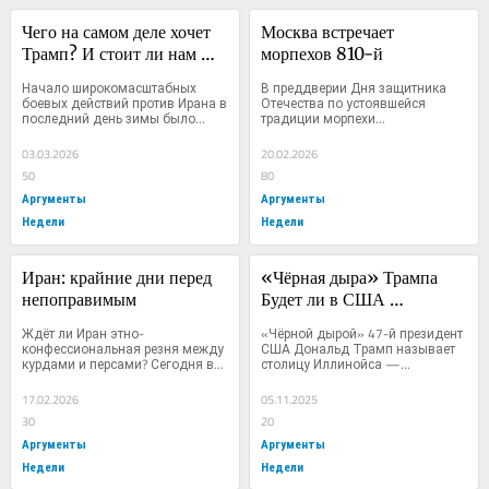
Чего на самом деле хочет 
Москва встречает 
Трамп? И стоит ли нам 
морпехов 810-й
радоваться повышению 
Начало широкомасштабных 
В преддверии Дня защитника 
цен на газ
боевых действий против Ирана в 
Отечества по устоявшейся 
последний день зимы было...
традиции морпехи...
03.03.2026
20.02.2026
50
80
Аргументы
Аргументы
Недели
Недели
Иран: крайние дни перед 
«Чёрная дыра» Трампа 
непоправимым
Будет ли в США 
гражданская война или 
Ждёт ли Иран этно-
«Чёрной дырой» 47-й президент 
она уже идёт?
конфессиональная резня между 
США Дональд Трамп называет 
курдами и персами? Сегодня в...
столицу Иллинойса —...
17.02.2026
05.11.2025
30
20
Аргументы
Аргументы
Недели
Недели