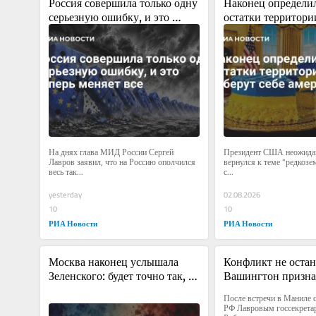
Россия совершила только одну 
Наконец определил
серьезную ошибку, и это 
остатки территори
теперь меняет все
заберут себе амер
На днях глава МИД России Сергей 
Президент США неожидан
Лавров заявил, что на Россию ополчился 
вернулся к теме "редкозе
весь так...
с...
yesterday
02.08.2026
10
10
РИА Новости
РИА Новости
Москва наконец услышала 
Конфликт не остано
Зеленского: будет точно так, 
Вашингтон признал
как он хочет
Украина сильнее
После встречи в Маниле 
РФ Лавровым госсекрета