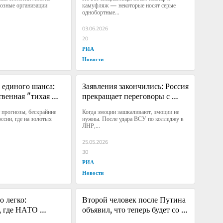
озные организации 
камуфляж — некоторые носят серые 
однобортные...
03.06.2026
20
РИА
Новости
 единого шанса: 
Заявления закончились: Россия 
венная "тихая 
прекращает переговоры с 
лась
убийцами детей
прогнозы, бескрайние 
Когда эмоции зашкаливают, эмоции не 
ссии, где на золотых 
нужны. После удара ВСУ по колледжу в 
ЛНР,...
25.05.2026
30
РИА
Новости
 легко: 
Второй человек после Путина 
, где НАТО 
объявил, что теперь будет со 
рорываться в 
страной и с нами