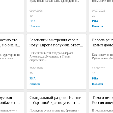
сразу после начала СВО единодушно...
промышленная вы
09.07.2026
07.07.2026
10
20
РИА
РИА
Новости
Новости
оссию сто 
Зеленский выстрелил себе в 
Европа рано
 но она не 
ногу: Европа получила ответ 
Трамп добь
из Минска и Пекина
Нынешний визит лидера Беларуси 
й аудитории, не 
Как известно, н
Александра Лукашенко в Пекин 
овостями,...
Рубио на голубом
старательно...
30.06.2026
29.06.2026
20
10
РИА
РИА
Новости
Новости
усская 
Скандальный разрыв Польши 
Такого нет 
нбассе на 
с Украиной кратно усилит 
Россия оше
ю
помощь Варшавы Киеву
неотразимы
чевидное — и 
Последние сутки милые так бранятся и 
В последние дни 
возмездия