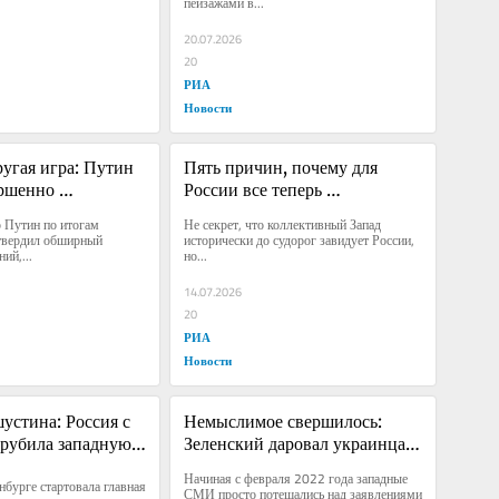
пейзажами в...
20.07.2026
20
РИА
Новости
ругая игра: Путин 
Пять причин, почему для 
ршенно 
России все теперь 
ый шаг
складывается наилучшим 
 Путин по итогам 
Не секрет, что коллективный Запад 
образом
ердил обширный 
исторически до судорог завидует России, 
ий,...
но...
14.07.2026
20
РИА
Новости
стина: Россия с 
Немыслимое свершилось: 
рубила западную 
Зеленский даровал украинцам 
полную свободу
Начиная с февраля 2022 года западные 
нбурге стартовала главная 
СМИ просто потешались над заявлениями 