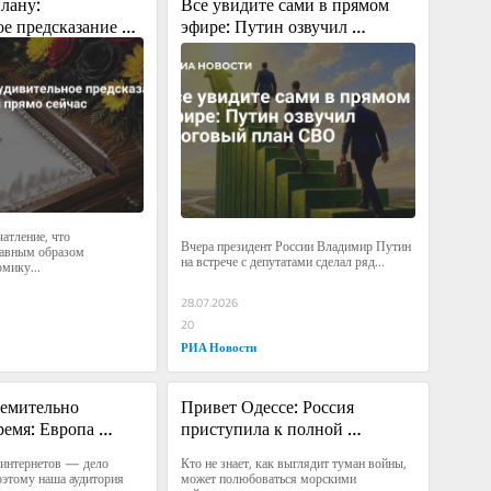
лану: 
Все увидите сами в прямом 
е предсказание 
эфире: Путин озвучил 
ается прямо 
итоговый план СВО
атление, что 
Вчера президент России Владимир Путин 
авным образом 
на встрече с депутатами сделал ряд...
мику...
28.07.2026
20
РИА Новости
емительно 
Привет Одессе: Россия 
ремя: Европа 
приступила к полной 
ется от Украины
изоляции Украины от Черного 
интернетов — дело 
Кто не знает, как выглядит туман войны, 
моря
оэтому наша аудитория 
может полюбоваться морскими 