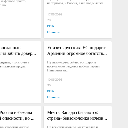
 инфополе просто 
на тормоза, и Россия, взяв под мышку...
 по...
17.06.2026
20
РИА
Новости
ославные: 
Унизить русских: ЕС подарит 
ил забить доверху 
Армении огромное богатство 
сех россиян
за разрыв с Россией
щение, что кто-то в 
Ну наконец-то: сейчас вся Европа 
вительстве продал 
исступленно радуется победе партии 
Пашиняна на...
10.06.2026
30
РИА
Новости
 Россия избежала 
Мечты Запада сбываются: 
 опасности, но 
страна-бензоколонка исчезнет 
о сгущаются
с карты мира
ии столетий многие 
Не все спецназовцы носят кевлар и 