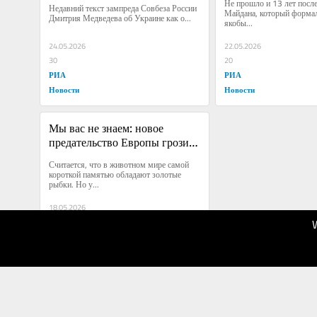
Не прошло и 13 лет после
Недавний текст зампреда Совбеза России 
Майдана, который формал
Дмитрия Медведева об Украине как о...
якобы...
24.05.2026
22.05.2026
30
20
РИА
РИА
Новости
Новости
Мы вас не знаем: новое 
предательство Европы грозит 
Украине скорой гибелью
Считается, что в животном мире самой 
короткой памятью обладают золотые 
рыбки. Но у...
18.05.2026
20
РИА
Новости