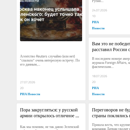
Рубио...
24.07.2026
10
РИА
Новости
Вам это не победит
расставил России 
опасную последн
Агентство Reuters случайно (или нет) 
В последнем номере амери
"спалило" очень интересную встречу. По 
журнала Foreign Affairs, 
его данным,...
фактическим...
18.07.2026
20
27.07.2026
РИА
20
РИА Новости
Новости
Пора закругляться: у русской 
Переговоров не буд
армии открылось отличное 
страны поклялись 
окно возможностей
Россию в каменны
Пришла весть, что крупне
Как мы помним, не так давно Зеленский 
компания Латвии уволит 