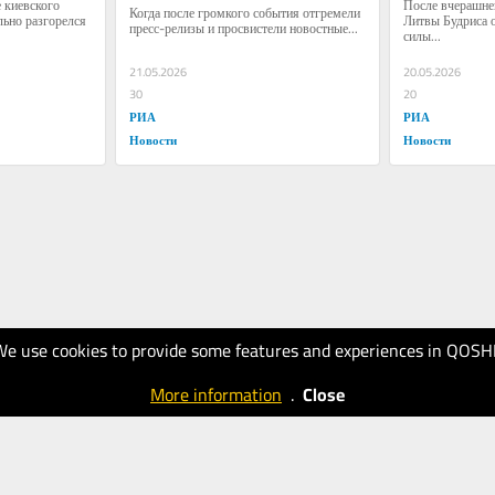
 киевского 
После вчерашне
Когда после громкого события отгремели 
Россию
ьно разгорелся 
Литвы Будриса о 
пресс-релизы и просвистели новостные...
силы...
21.05.2026
20.05.2026
30
20
РИА
РИА
Новости
Новости
We use cookies to provide some features and experiences in QOSH
More information
.
Close