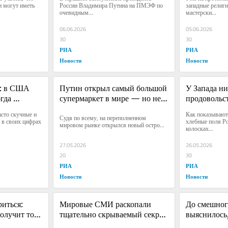
 могут иметь 
России Владимира Путина на ПМЭФ по 
западные религи
очевидным...
мастерски...
06.06.2026
05.06.2026
30
30
РИА
РИА
Новости
Новости
: в США 
Путин открыл самый большой 
У Запада ни
гда 
супермаркет в мире — но не 
продовольст
на Украины
для людей
война" нача
сто скучные и 
Как показывают 
Судя по всему, на переполненном 
в своих цифрах 
хлебные поля Ро
мировом рынке открылся новый остро...
колосках...
27.05.2026
26.05.2026
20
30
РИА
РИА
Новости
Новости
иться: 
Мировые СМИ раскопали 
До смешного
лучит то, 
тщательно скрываемый секрет 
выяснилось
визита Путина в Китай
планирует п