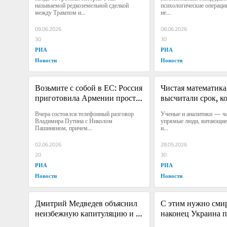
называемой редкоземельной сделкой 
психологические операции
между Трампом и...
не...
09.06.2026
08.06.2026
30
30
РИА
РИА
Новости
Новости
Возьмите с собой в ЕС: Россия 
Чистая математика
приготовила Армении просто 
высчитали срок, ко
царский подарок
схлопнется оборо
Вчера состоялся телефонный разговор 
Ученые и аналитики — ча
Владимира Путина с Николом 
упрямые люди, витающие 
Пашиняном, причем...
и...
02.06.2026
28.05.2026
20
30
РИА
РИА
Новости
Новости
Дмитрий Медведев объяснил 
С этим нужно смир
неизбежную капитуляцию и 
наконец Украина по
гибель государства
что сильно хочет