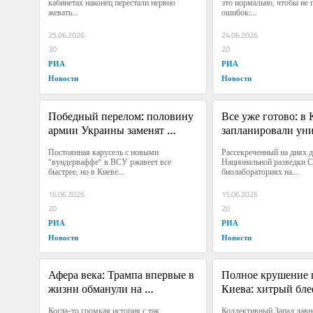
кабинетах наконец перестали нервно 
это нормально, чтобы не п
жевать...
ошибок:...
25.06.2026
24.06.2026
30
20
РИА
РИА
Новости
Новости
Победный перелом: половину 
Все уже готово: в 
армии Украины заменят 
запланировали уни
профессиональные убийцы
всех с русскими г
Постоянная карусель с новыми 
Рассекреченный на днях д
"вундерваффе" в ВСУ ржавеет все 
Национальной разведки 
быстрее, но в Киеве...
биолабораториях на...
16.06.2026
15.06.2026
20
20
РИА
РИА
Новости
Новости
Афера века: Трампа впервые в 
Полное крушение п
жизни обманули на 
Киева: хитрый бле
полтриллиона ради России
Путина с треском 
Когда-то громкая история с так 
Коллективный Запад давно