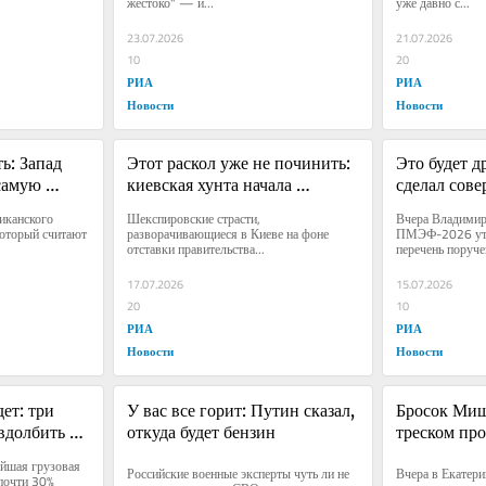
жестоко" — и...
уже давно с...
23.07.2026
21.07.2026
10
20
РИА
РИА
Новости
Новости
ь: Запад 
Этот раскол уже не починить: 
Это будет д
самую 
киевская хунта начала 
сделал сове
юю ловушку
разваливаться на глазах
неожиданн
канского 
Шекспировские страсти, 
Вчера Владимир
который считают 
разворачивающиеся в Киеве на фоне 
ПМЭФ-2026 утв
отставки правительства...
перечень поручен
17.07.2026
15.07.2026
20
10
РИА
РИА
Новости
Новости
ет: три 
У вас все горит: Путин сказал, 
Бросок Мишу
вдолбить 
откуда будет бензин
треском про
й век
изоляцию
йшая грузовая 
Российские военные эксперты чуть ли не 
Вчера в Екатери
почти 30% 