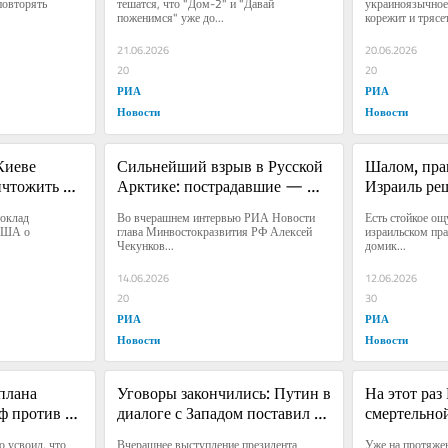
овторять 
тешатся, что "Дом-2" и "Давай 
украиноязычное
поженимся" уже до...
корежит и трясет:
21.06.2026
20.06.2026
20
20
РИА
РИА
Новости
Новости
Киеве 
Сильнейший взрыв в Русской 
Шалом, прав
чтожить 
Арктике: пострадавшие — 
Израиль реш
енами
американцы и европейцы
кошельки в
оклад 
Во вчерашнем интервью РИА Новости 
Есть стойкое ощу
США о 
глава Минвостокразвития РФ Алексей 
израильском пра
Чекунков...
домик...
14.06.2026
12.06.2026
20
30
РИА
РИА
Новости
Новости
лана 
Уговоры закончились: Путин в 
На этот раз
ф против 
диалоге с Западом поставил 
смертельной
провалился
жирную точку
тучи быстр
 усвоил, что 
Вчерашнее выступление президента 
Уже на протяжен