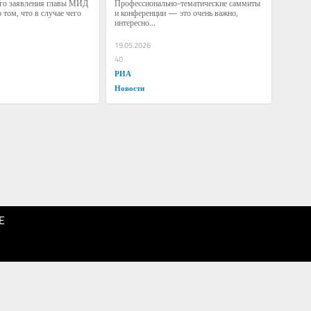
го заявления главы МИД 
Профессионально-тематические саммиты 
том, что в случае чего 
и конференции — это очень важно, 
интересно...
19.05.2026
40
РИА
Новости
E