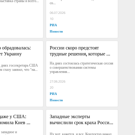
ставка страны и всего...
со...
06.07.2026
10
РИА
Новости
 обрадовалась: 
России скоро предстоят 
ет Украину
трудные решения, которые 
повлияют абсолютно на всех
На днях состоялась стратегическая сессия 
а днях госсекретарь США 
о совершенствовании системы 
 глазу заявил, что "на...
управления...
27.06.2026
20
РИА
Новости
даже у США: 
Западные эксперты 
ломила Киев 
вычислили срок краха России 
м оружием 
— теперь совершенно точно
западное и 
Ну вот, кажется, и все. Кондуктор нажал 