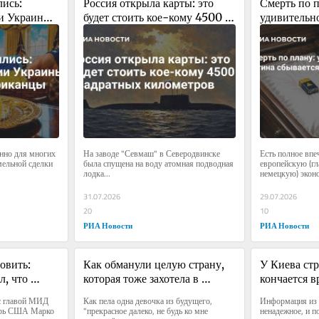
ись: 
Россия открыла карты: это 
Смерть по п
и Украины 
будет стоить кое-кому 4500 
удивительно
иканцы
квадратных километров
Путина сбыв
сейчас
но для многих 
На заводе "Севмаш" в Северодвинске 
Есть полное впеч
мельной сделки 
была спущена на воду атомная подводная 
европейскую (гл
лодка...
немецкую) эконо
31.07.2026
29.07.2026
20
10
РИА Новости
РИА Новости
вить: 
Как обманули целую страну, 
У Киева стр
, что 
которая тоже захотела в 
кончается в
 США
Европу
отворачива
с главой МИД 
Как пела одна девочка из будущего, 
Информация из 
рь США Марко 
"прекрасное далеко, не будь ко мне 
ненадежное, и п