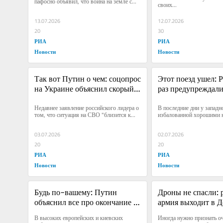
пафосно объявил, что война на земле с...
своих...
13.07.2026
12.07.2026
20
30
РИА
РИА
Новости
Новости
Так вот Путин о чем: соцопрос 
Этот поезд ушел: Р
на Украине объяснил скорый 
раз предупреждали,
конец СВО
послушалась
Недавнее заявление российского лидера о 
В последние дни у западно
том, что ситуация на СВО "близится к...
избалованной хорошими н
03.07.2026
02.07.2026
20
20
РИА
РИА
Новости
Новости
Будь по-вашему: Путин 
Дроны не спасли: р
объяснил все про окончание 
армия выходит в До
СВО
финишную пряму
В высоких европейских и киевских 
Иногда нужно признать о