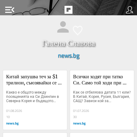
menu_open
Галена Славова
news.bg
Китай запушва теч за $1 
Всички ходят при татко 
трилион, съюзявайки се с 
Си. Само той ходи при 
наркокартелите зад гърба 
батко Ким
Какво е общото между 
Как се отбелязва датата 11 юли? 
на САЩ
посещенията на Си Дзинпин в 
В Китай, Корея, Русия, България, 
Северна Корея и бъдещото...
САЩ? Зависи кой за...
01.08.2026
01.07.2026
10
30
news.bg
news.bg