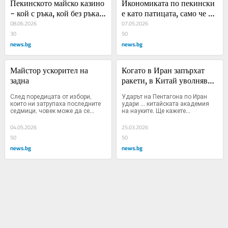
Пекинското майско казино 
Икономиката по пекински 
- кой с ръка, кой без ръка, 
е като патицата, само че е 
кой с вързани и двете зад 
08.06.2026
икономика
07.05.2026
гърба
30
50
news.bg
news.bg
Майстор ускорител на 
Когато в Иран запърхат 
задна
ракети, в Китай уволняват 
академици
След поредицата от избори, 
Ударът на Пентагона по Иран 
които ни затрупаха последните 
удари ... китайската академия 
седмици, човек може да се...
на науките. Ще кажете...
04.05.2026
25.03.2026
50
50
news.bg
news.bg