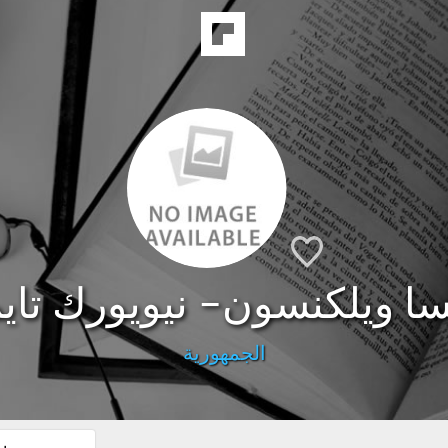
سا ويلكنسون- نيويورك تاي
الجمهورية