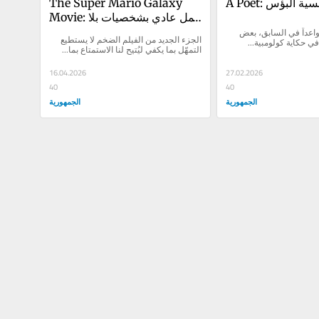
 رومانسية البؤس
The Super Mario Galaxy 
Movie: عمل عادي بشخصيات بلا 
يتعلّم كاتب، كان واعداً في السابق، بعض 
هدف
الجزء الجديد من الفيلم الضخم لا يستطيع 
ي حكاية كولومبية...
التمهّل بما يكفي ليُتيح لنا الاستمتاع بما...
16.04.2026
27.02.2026
40
40
الجمهورية
الجمهورية