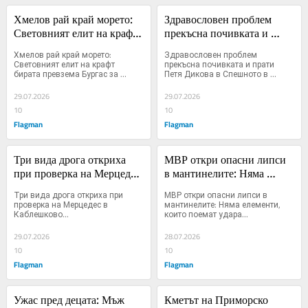
Хмелов рай край морето: 
Здравословен проблем 
Световният елит на крафт 
прекъсна почивката и 
бирата превзема Бургас за 
прати Петя Дикова в 
Хмелов рай край морето: 
Здравословен проблем 
Metalhead Beer Fest
Спешното в Царево, тя 
Световният елит на крафт 
прекъсна почивката и прати 
бирата превзема Бургас за 
Петя Дикова в Спешното в 
трогна с думи: В добри 
Metalhead Beer Fest...
Царево, тя трогна с думи: В 
ръце сте!
добри ръце сте...
29.07.2026
29.07.2026
10
10
Flagman
Flagman
Три вида дрога откриха 
МВР откри опасни липси 
при проверка на Мерцедес 
в мантинелите: Няма 
в Каблешково
елементи, които поемат 
Три вида дрога откриха при 
МВР откри опасни липси в 
удара
проверка на Мерцедес в 
мантинелите: Няма елементи, 
Каблешково...
които поемат удара...
29.07.2026
28.07.2026
10
10
Flagman
Flagman
Ужас пред децата: Мъж 
Кметът на Приморско 