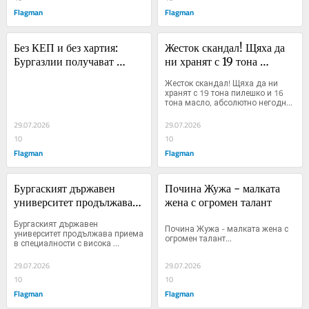
Flagman
Flagman
Без КЕП и без хартия: 
Жесток скандал! Щяха да 
Бургазлии получават 
ни хранят с 19 тона 
здравното си досие в 
пилешко и 16 тона масло, 
Жесток скандал! Щяха да ни 
телефона
абсолютно негодно за хора
хранят с 19 тона пилешко и 16 
тона масло, абсолютно негодно 
за хора...
29.07.2026
29.07.2026
10
10
Flagman
Flagman
Бургаският държавен 
Почина Жужа - малката 
университет продължава 
жена с огромен талант
приема в специалности с 
Бургаският държавен 
Почина Жужа - малката жена с 
висока професионална 
университет продължава приема 
огромен талант...
в специалности с висока 
реализация
професионална реализация...
29.07.2026
29.07.2026
10
10
Flagman
Flagman