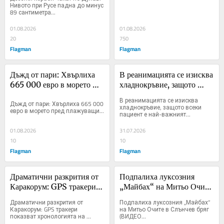
сантиметра
Гърция
Нивото при Русе падна до минус 
89 сантиметра...
01.08.2026
01.08.2026
20
750
Flagman
Flagman
Дъжд от пари: Хвърлиха 
В реанимацията се изисква 
665 000 евро в морето 
хладнокръвие, защото 
пред плажуващи
всеки пациент е най-
В реанимацията се изисква 
Дъжд от пари: Хвърлиха 665 000 
важният
хладнокръвие, защото всеки 
евро в морето пред плажуващи...
пациент е най-важният...
01.08.2026
31.07.2026
10
10
Flagman
Flagman
Драматични разкрития от 
Подпалиха луксозния 
Каракорум: GPS тракери 
„Майбах“ на Митьо Очите 
показват хронологията на 
в Слънчев бряг (ВИДЕО)
Драматични разкрития от 
Подпалиха луксозния „Майбах“ 
фаталната лавина на Брод 
Каракорум: GPS тракери 
на Митьо Очите в Слънчев бряг 
показват хронологията на 
(ВИДЕО...
Пик
фаталната лавина на Брод Пик...