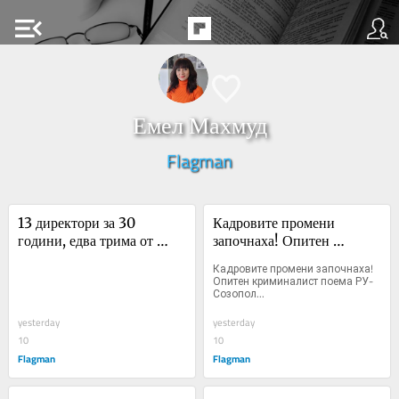
menu_open
Емел Махмуд
Flagman
13 директори за 30 
Кадровите промени 
години, едва трима от 
започнаха! Опитен 
Бургас: Как столицата и 
криминалист поема РУ-
Кадровите промени започнаха! 
провинцията овладяха 
Созопол
Опитен криминалист поема РУ-
Созопол...
поста в морския град
yesterday
yesterday
10
10
Flagman
Flagman