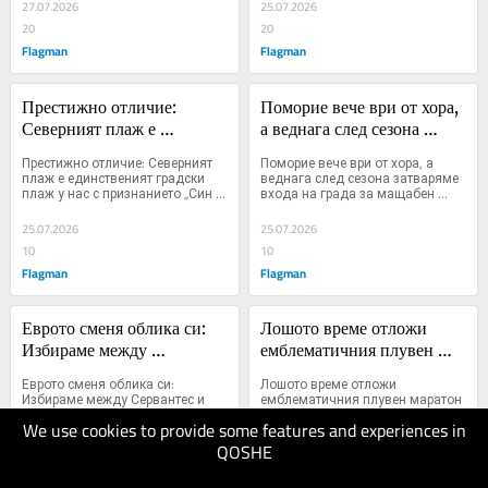
27.07.2026
25.07.2026
20
20
Flagman
Flagman
Престижно отличие: 
Поморие вече ври от хора, 
Северният плаж е 
а веднага след сезона 
единственият градски 
затваряме входа на града за 
Престижно отличие: Северният 
Поморие вече ври от хора, а 
плаж у нас с признанието 
мащабен ремонт на "Княз 
плаж е единственият градски 
веднага след сезона затваряме 
плаж у нас с признанието „Син 
входа на града за мащабен 
„Син флаг“
Борис I"
флаг...
ремонт на "Княз Борис I...
25.07.2026
25.07.2026
10
10
Flagman
Flagman
Еврото сменя облика си: 
Лошото време отложи 
Избираме между 
емблематичния плувен 
Сервантес и птици
маратон от остров Света 
Еврото сменя облика си: 
Лошото време отложи 
Анастасия: Ето кога ще се 
Избираме между Сервантес и 
емблематичния плувен маратон 
птици...
от остров Света Анастасия: Ето 
проведе
We use cookies to provide some features and experiences in
кога ще се проведе...
QOSHE
25.07.2026
25.07.2026
20
20