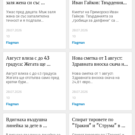
заля жена си със 
Иван Гайков: Твърденията 
запалителна течност и я 
за „гробище за делфини“ 
Ужас пред децата: Мъж заля 
Кметът на Приморско Иван 
подпали
са преекспонирани, 
жена си със запалителна 
Гайков: Твърденията за 
течност и я подпали...
„гробище за делфини“ са 
извършват се проверки
преекспонирани, извършват се 
проверки...
28.07.2026
28.07.2026
10
10
Flagman
Flagman
Август влиза с до 43 
Нова сметка от 1 август: 
градуса: Жегата ще 
Здравната вноска скача на 
отстъпва само пред кратки 
24,81 евро
Август влиза с до 43 градуса: 
Нова сметка от 1 август: 
бури
Жегата ще отстъпва само пред 
Здравната вноска скача на 
кратки бури...
24,81 евро...
28.07.2026
28.07.2026
10
10
Flagman
Flagman
Вдигнаха въздушна 
Спират тировете по 
линейка за дете в 
"Тракия" и "Струма" в 
критично състояние, 
петък и неделя, вижте 
Вдигнаха въздушна линейка за 
Спират тировете по "Тракия" и 