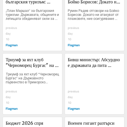
българския туризъм: 
Бойко Борисов: Докато ни 
Държавата, общините и 
атакуват от плажовете, ние 
„План Маршал“ за българския 
Румен Радев отговори на Бойко 
летищата обединяват сили 
осигуряваме парите по 
туризъм: Държавата, общините и 
Борисов: Докато ни атакуват от 
летищата обединяват сили за 
плажовете, ние осигуряваме 
за нови полети и туристи
ПВУ
нови полети и туристи...
парите по ПВУ...
previous
previous
day
day
10
10
Flagman
Flagman
Триумф за яхт клуб 
Бивш министър: Абсурдно 
"Черноморец Бургас" на 
е държавата да пита 
Държавното първенство в 
Царево за ОУП, 
Триумф за яхт клуб "Черноморец 
Приморско
отговорността е изцяло на 
Бургас" на Държавното 
първенство в Приморско...
МРРБ
previous
previous
day
day
10
10
Flagman
Flagman
Бюджет 2026 спря 
Военен гигант разтърси 