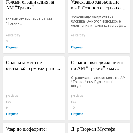
Големи ограничения на 
Ужасяващо задръстване 
АМ "Тракия"
край Созопол след гонка и 
тежка катастрофа край 
Ужасяващо задръстване 
Големи ограничения на АМ 
Ропотамо
блокира Южното Черноморие 
"Тракия...
след гонка и тежка катастрофа 
край Ропотамо...
yesterday
yesterday
9
7
Flagman
Flagman
Опасната жега не 
Ограничават движението 
отстъпва: Термометрите 
по АМ "Тракия" към 
скачат до 37° в четвъртък, 
Бургас на 6 август
Ограничават движението по АМ 
жълт код за почти цялата 
"Тракия" към Бургас на 6 
август...
страна
previous
previous
day
day
9
10
Flagman
Flagman
Удар по шофьорите: 
Д-р Тюркан Мустафа – 