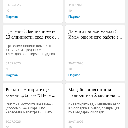
31.07.2026
31.07.2026
10
10
Flagman
Flagman
Трагедия! Лавина помете 
Да мисля за нов мандат? 
10 алпинисти, сред тях е 
Имам още много работа за 
легендарният Нирмал 
вършене за Айтос
Трагедия! Лавина помете 10 
Пурджа
алпинисти, сред тях е 
легендарният Нирмал Пурджа...
31.07.2026
30.07.2026
10
10
Flagman
Flagman
Ревът на моторите ще 
Мащабна инвестиция: 
замени „сбогом“: Вече 
Наливат над 2 милиона 
караш по небесните 
евро в Зоопарка в Айтос, 
Ревът на моторите ще замени 
Инвестират над 2 милиона евро 
магистрали... Лети високо, 
превръщат го в модерен 
„сбогом“: Вече караш по 
в Зоопарка в Айтос, превръщат 
небесните магистрали... Лети 
го в модерен биопарк...
Вики!
биопарк
високо, Вики...
30.07.2026
30.07.2026
10
10