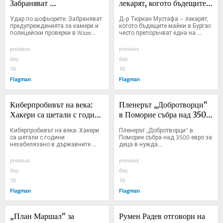
Забраняват 
лекарят, когото бъдещите 
предупрежденията за 
майки в Бургас често 
Удар по шофьорите: Забраняват 
Д-р Тюркан Мустафа – лекарят, 
камери и полицейски 
препоръчват една на друга
предупрежденията за камери и 
когото бъдещите майки в Бургас 
полицейски проверки в Waze...
често препоръчват една на 
проверки в Waze
друга...
previous
previous
day
day
10
10
Flagman
Flagman
Киберпробивът на века: 
Пленерът „Добротворци“ 
Хакери са шетали с години 
в Поморие събра над 3500 
незабелязано в държавните 
евро за деца в нужда
Киберпробивът на века: Хакери 
Пленерът „Добротворци“ в 
мрежи
са шетали с години 
Поморие събра над 3500 евро за 
незабелязано в държавните 
деца в нужда...
мрежи...
previous
previous
day
day
10
10
Flagman
Flagman
„План Маршал“ за 
Румен Радев отговори на 