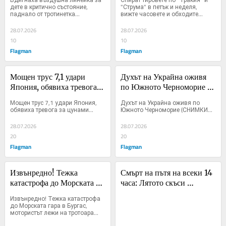
паднало от тротинетка
часовете и обходите
дете в критично състояние, 
"Струма" в петък и неделя, 
паднало от тротинетка...
вижте часовете и обходите...
28.07.2026
28.07.2026
10
10
Flagman
Flagman
Мощен трус 7,1 удари 
Духът на Украйна оживя 
Япония, обявиха тревога 
по Южното Черноморие 
за цунами
(СНИМКИ)
Мощен трус 7,1 удари Япония, 
Духът на Украйна оживя по 
обявиха тревога за цунами...
Южното Черноморие (СНИМКИ...
28.07.2026
28.07.2026
20
20
Flagman
Flagman
Извънредно! Тежка 
Смърт на пътя на всеки 14 
катастрофа до Морската 
часа: Лятото скъси 
гара в Бургас, мотористът 
фаталния интервал 
Извънредно! Тежка катастрофа 
лежи на тротоара
наполовина
до Морската гара в Бургас, 
мотористът лежи на тротоара...