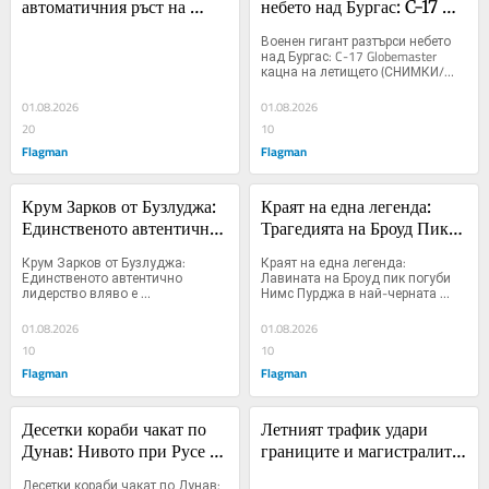
автоматичния ръст на 
небето над Бургас: C-17 
заплатите за близо 800 
Globemaster кацна на 
Военен гигант разтърси небето 
000 души
летището (СНИМКИ/
над Бургас: C-17 Globemaster 
кацна на летището (СНИМКИ/
ВИДЕО)
ВИДЕО...
01.08.2026
01.08.2026
20
10
Flagman
Flagman
Крум Зарков от Бузлуджа: 
Краят на една легенда: 
Единственото автентично 
Трагедията на Броуд Пик 
лидерство вляво е 
прибра героя на 
Крум Зарков от Бузлуджа: 
Краят на една легенда: 
колективното
осемхилядниците в една от 
Единственото автентично 
Лавината на Броуд пик погуби 
лидерство вляво е 
Нимс Пурджа в най-черната 
най-черните катастрофи 
колективното...
трагедия на алпинизма...
на...
01.08.2026
01.08.2026
10
10
Flagman
Flagman
Десетки кораби чакат по 
Летният трафик удари 
Дунав: Нивото при Русе 
границите и магистралите: 
падна до минус 89 
Тапи към морето, Турция и 
Десетки кораби чакат по Дунав: 