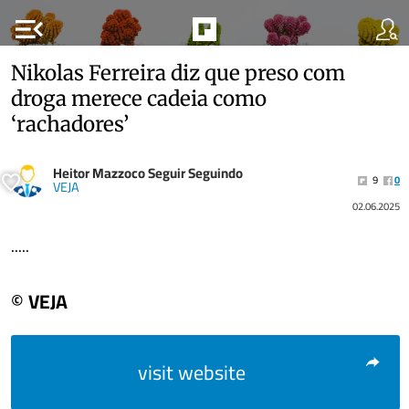
menu_open
Nikolas Ferreira diz que preso com
droga merece cadeia como
‘rachadores’
Heitor Mazzoco Seguir Seguindo
9
0
VEJA
02.06.2025
.....
© VEJA
visit website