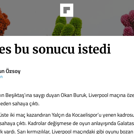
es bu sonucu istedi
un Özsoy
ün
’ın Beşiktaş’ına saygı duyan Okan Buruk, Liverpool maçına özel
meden sahaya çıktı.
üste iki maç kazandıran Yalçın da Kocaelispor’u yenen kadros
haya çıktı. Kadrolar değişmese de oyun anlayışında Galatas
rk vardı. Sarı kırmızılılar, Liverpool maçındaki gibi oyunu boz