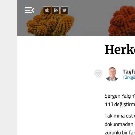
menu_open
Herk
Tayf
Türkg
Sergen Yalçın
11’i değiştir
Takımına üst 
dokunmadan sa
zorunlu bir fa