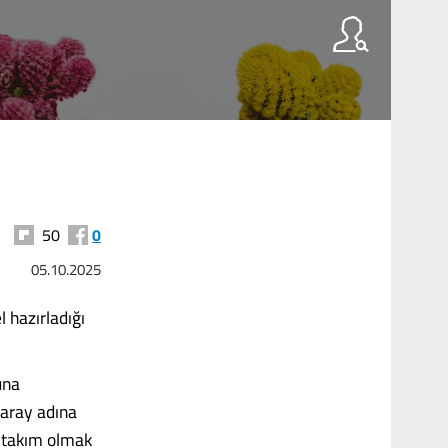
50
0
05.10.2025
 hazırladığı
una
aray adına
an takım olmak