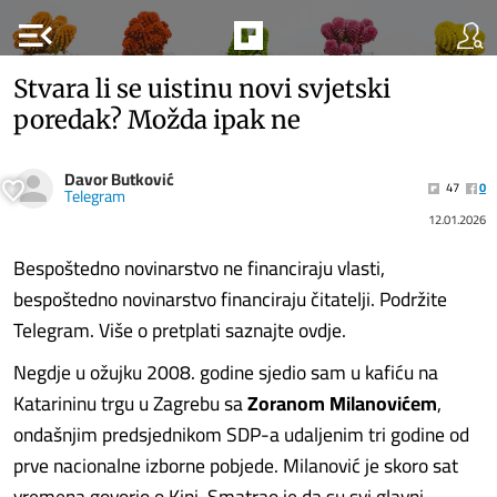
menu_open
Stvara li se uistinu novi svjetski
poredak? Možda ipak ne
Davor Butković
47
0
Telegram
12.01.2026
Bespoštedno novinarstvo ne financiraju vlasti,
bespoštedno novinarstvo financiraju čitatelji. Podržite
Telegram. Više o pretplati saznajte ovdje.
Negdje u ožujku 2008. godine sjedio sam u kafiću na
Katarininu trgu u Zagrebu sa
Zoranom Milanovićem
,
ondašnjim predsjednikom SDP-a udaljenim tri godine od
prve nacionalne izborne pobjede. Milanović je skoro sat
vremena govorio o Kini. Smatrao je da su svi glavni