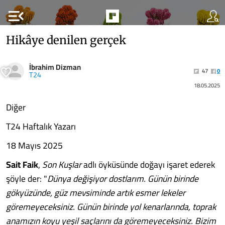
menu_open
Hikâye denilen gerçek
İbrahim Dizman
47
0
T24
18.05.2025
Diğer
T24 Haftalık Yazarı
18 Mayıs 2025
Sait Faik
,
Son Kuşlar
adlı öyküsünde doğayı işaret ederek
şöyle der: "
Dünya değişiyor dostlarım. Günün birinde
gökyüzünde, güz mevsiminde artık esmer lekeler
göremeyeceksiniz. Günün birinde yol kenarlarında, toprak
anamızın koyu yeşil saçlarını da göremeyeceksiniz. Bizim