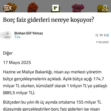
menu_open
Borç faiz giderleri nereye koşuyor?
Binhan Elif Yılmaz
33
0
T24
17.05.2025
Diğer
17 Mayıs 2025
Hazine ve Maliye Bakanlığı, nisan ayı merkezi yönetim
bütçe gerçekleşmelerini açıkladı. Aylık bütçe açığı 174,7
milyar TL olurken, kümülatif olarak 1 trilyon TL’ye yaklaştı
(885,5 milyar TL).
Bütçeden bu yılın ilk üç ayında ortalama 155 milyar TL
düzeyinde gerçekleştirilen borç faiz giderleri ise nisan