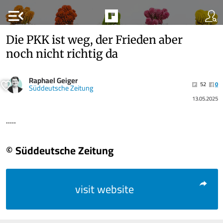
menu_open
Die PKK ist weg, der Frieden aber
noch nicht richtig da
Raphael Geiger
52
0
Süddeutsche Zeitung
13.05.2025
.....
© Süddeutsche Zeitung
visit website