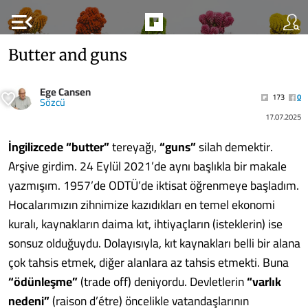
menu_open
Butter and guns
Ege Cansen
173
0
Sözcü
17.07.2025
İngilizcede “butter”
tereyağı,
“guns”
silah demektir.
Arşive girdim. 24 Eylül 2021’de aynı başlıkla bir makale
yazmışım. 1957’de ODTÜ’de iktisat öğrenmeye başladım.
Hocalarımızın zihnimize kazıdıkları en temel ekonomi
kuralı, kaynakların daima kıt, ihtiyaçların (isteklerin) ise
sonsuz olduğuydu. Dolayısıyla, kıt kaynakları belli bir alana
çok tahsis etmek, diğer alanlara az tahsis etmekti. Buna
“ödünleşme”
(trade off) deniyordu. Devletlerin
“varlık
nedeni”
(raison d’étre) öncelikle vatandaşlarının