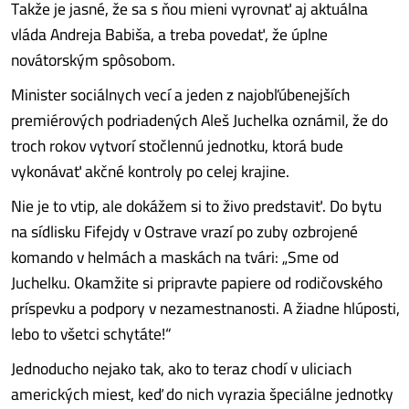
Takže je jasné, že sa s ňou mieni vyrovnať aj aktuálna
vláda Andreja Babiša, a treba povedať, že úplne
novátorským spôsobom.
Minister sociálnych vecí a jeden z najobľúbenejších
premiérových podriadených Aleš Juchelka oznámil, že do
troch rokov vytvorí stočlennú jednotku, ktorá bude
vykonávať akčné kontroly po celej krajine.
Nie je to vtip, ale dokážem si to živo predstaviť. Do bytu
na sídlisku Fifejdy v Ostrave vrazí po zuby ozbrojené
komando v helmách a maskách na tvári: „Sme od
Juchelku. Okamžite si pripravte papiere od rodičovského
príspevku a podpory v nezamestnanosti. A žiadne hlúposti,
lebo to všetci schytáte!“
Jednoducho nejako tak, ako to teraz chodí v uliciach
amerických miest, keď do nich vyrazia špeciálne jednotky