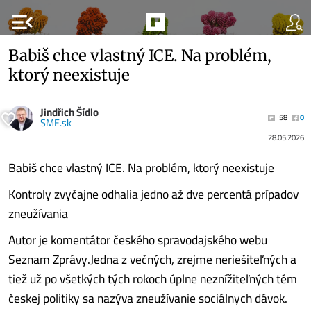
menu_open
Babiš chce vlastný ICE. Na problém,
ktorý neexistuje
Jindřich Šídlo
58
0
SME.sk
28.05.2026
Babiš chce vlastný ICE. Na problém, ktorý neexistuje
Kontroly zvyčajne odhalia jedno až dve percentá prípadov
zneužívania
Autor je komentátor českého spravodajského webu
Seznam Zprávy.Jedna z večných, zrejme neriešiteľných a
tiež už po všetkých tých rokoch úplne neznížiteľných tém
českej politiky sa nazýva zneužívanie sociálnych dávok.