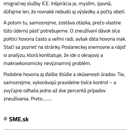
imigračnej služby ICE. Inšpirácia je, myslím, zjavná,
dúfajme len, že rovnaké nebudú aj výsledky a počty obetí.
A potom tu, samozrejme, zostáva otázka, prečo vlastne
túto údernú päsť potrebujeme. O zneužívaní dávok síce
politici hovoria často a veľmi radi, avšak dáta hovoria inak.
Stačí sa pozrieť na stránky Poslaneckej snemovne a nájsť
si analýzu, ktorá konštatuje, že ide o okrajový a
makroekonomicky nevýznamný problém.
Podobne hovoria aj ďalšie štúdie a skúsenosti úradov. Tie,
samozrejme, vykonávajú pravidelne tisíce kontrol – a
zvyčajne odhalia jedno až dve percentá prípadov
zneužívania. Preto........
© SME.sk