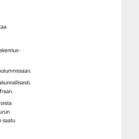
taa
 rakennus­
 kolumnissaan.
kunnallisesti.
fraan.
roista
Turun
n saatu