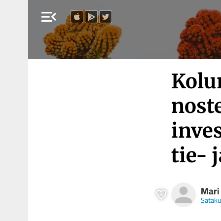
menu_open
Kolu
noste
inve
tie- 
Mari
Satak