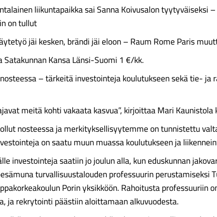
ntalainen liikunta­paikka sai Sanna Koivusalon tyytyväiseksi –
n on tullut
äytetyö jäi kesken, brändi jäi eloon – Raum Rome Paris muut
a Satakunnan Kansa Länsi-Suomi 1 €/kk.
nosteessa – tärkeitä investointeja koulutukseen sekä tie- ja
 ajavat meitä kohti vakaata kasvua”, kirjoittaa Mari Kaunistola
ollut nosteessa ja merkityksellisyytemme on tunnistettu valta
nvestointeja on saatu muun muassa koulutukseen ja liikennein
le investointeja saatiin jo joulun alla, kun eduskunnan jakova
esämuna turvallisuus­talouden professuurin perustamiseksi 
uppakorkea­koulun Porin yksikköön. Rahoitusta professuuriin o
ta, ja rekrytointi päästiin aloittamaan alkuvuodesta.