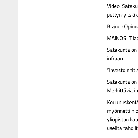
Video: Sataku
pettymyksiäki
Brändi: Opinn
MAINOS: Tila
Satakunta on 
infraan
”Investoinnit
Satakunta on 
Merkittäviä i
Koulutuskentäl
myönnettiin p
yliopiston ka
useilta tahoil