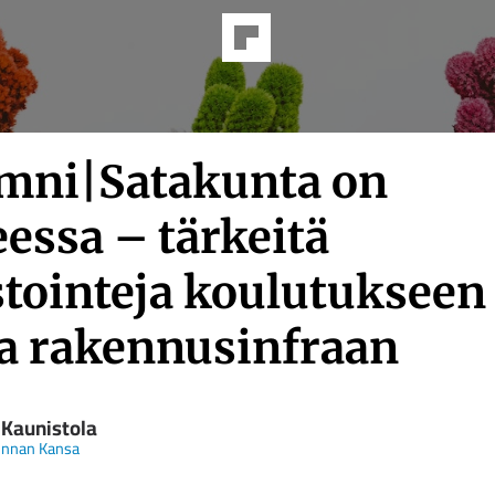
mni|Satakunta on
essa – tärkeitä
stointeja koulutukseen
ja rakennus­infraan
 Kaunistola
unnan Kansa