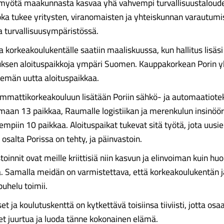
 myötä maakunnasta kasvaa yhä vahvempi turvallisuustaloud
oka tukee yritysten, viranomaisten ja yhteiskunnan varautumi
 turvallisuusympäristössä.
ia korkeakoulukentälle saatiin maaliskuussa, kun hallitus lisäsi
uksen aloituspaikkoja ympäri Suomen. Kauppakorkean Porin y
emän uutta aloituspaikkaa.
mattikorkeakouluun lisätään Poriin sähkö- ja automaatiote
maan 13 paikkaa, Raumalle logistiikan ja merenkulun insinöör
empiin 10 paikkaa. Aloituspaikat tukevat sitä työtä, jota uusi
osalta Porissa on tehty, ja päinvastoin.
toinnit ovat meille kriittisiä niin kasvun ja elinvoiman kuin h
 Samalla meidän on varmistettava, että korkeakoulukentän j
puhelu toimii.
et ja koulutuskenttä on kytkettävä toisiinsa tiiviisti, jotta osaa
t juurtua ja luoda tänne kokonainen elämä.