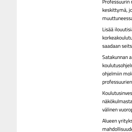
Professuurin
keskittymä, j
muuttuneessa
Lisää ilouutis
korkeakoulut
saadaan seits
Satakunnan am
koulutusohjel
ohjelmiin mol
professuurien 
Koulutusinves
näkökulmasta.
välinen vuoro
Alueen yrityks
mahdollisuude