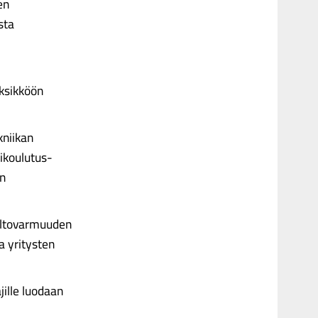
en
sta
ksikköön
kniikan
ikoulutus­
en
uoltovarmuuden
a yritysten
jille luodaan