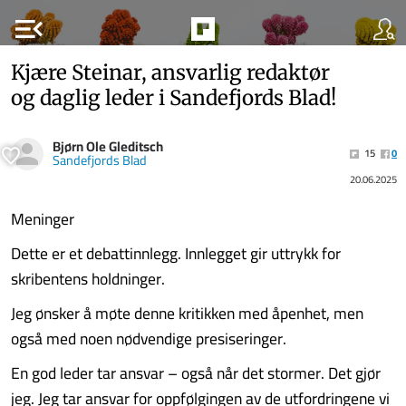
menu_open
Kjære Steinar, ansvarlig redaktør
og daglig leder i Sandefjords Blad!
Bjørn Ole Gleditsch
15
0
Sandefjords Blad
20.06.2025
Meninger
Dette er et debattinnlegg. Innlegget gir uttrykk for
skribentens holdninger.
Jeg ønsker å møte denne kritikken med åpenhet, men
også med noen nødvendige presiseringer.
En god leder tar ansvar – også når det stormer. Det gjør
jeg. Jeg tar ansvar for oppfølgingen av de utfordringene vi