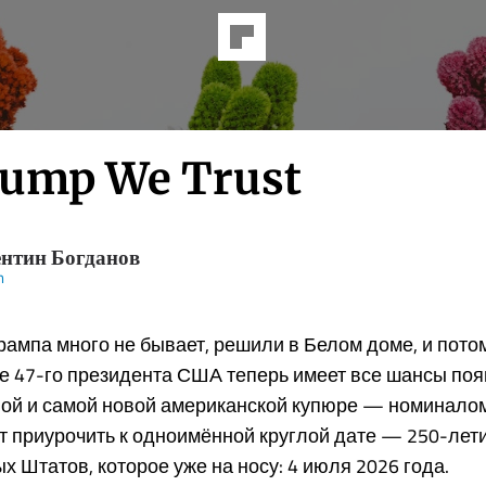
rump We Trust
нтин Богданов
m
ампа много не бывает, решили в Белом доме, и пото
е 47-го президента США теперь имеет все шансы поя
ной и самой новой американской купюре — номиналом
т приурочить к одноимённой круглой дате — 250-лет
 Штатов, которое уже на носу: 4 июля 2026 года.