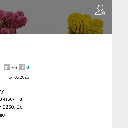
48
0
04.06.2026
му
виться на
 $250. Её
ию