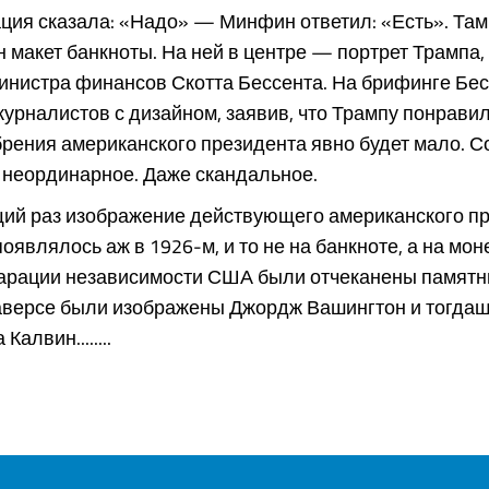
ция сказала: «Надо» — Минфин ответил: «Есть». Там
 макет банкноты. На ней в центре — портрет Трампа,
инистра финансов Скотта Бессента. На брифинге Бес
урналистов с дизайном, заявив, что Трампу понрави
рения американского президента явно будет мало. 
 неординарное. Даже скандальное.
ий раз изображение действующего американского п
оявлялось аж в 1926-м, и то не на банкноте, а на моне
арации независимости США были отчеканены памятн
 аверсе были изображены Джордж Вашингтон и тогдаш
Калвин........