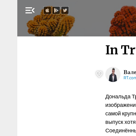
menu_open
In T
Вале
RT.co
Дональда Тр
изображени
самой круп
выпуск хотя
Соединённых