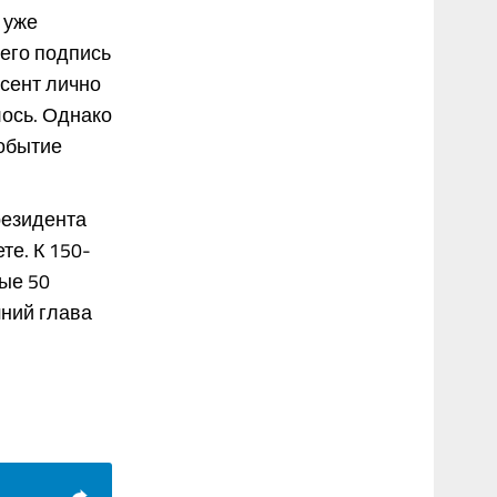
 уже
 его подпись
сент лично
лось. Однако
Событие
резидента
те. К 150-
ые 50
ний глава