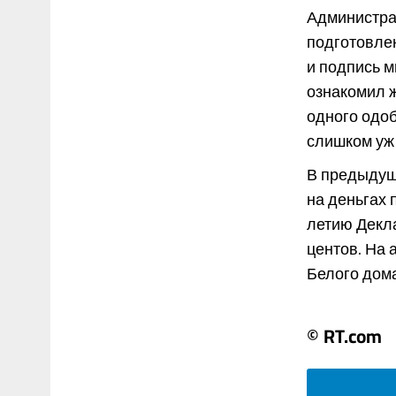
Администра
подготовлен
и подпись м
ознакомил ж
одного одоб
слишком уж
В предыдущ
на деньгах п
летию Декл
центов. На
Белого дома 
© RT.com