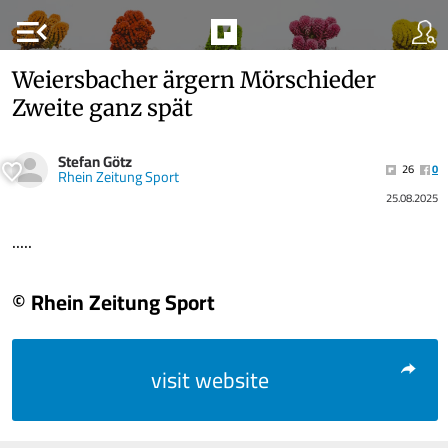
menu_open
Weiersbacher ärgern Mörschieder
Zweite ganz spät
Stefan Götz
26
0
Rhein Zeitung Sport
25.08.2025
.....
© Rhein Zeitung Sport
visit website