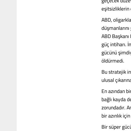
geçecek düzey
eşitsizliklerin
ABD, oligarkla
düşmanlarını 
ABD Başkanı Do
güç intiharı. 
gücünü şimdiye
öldürmedi.
Bu stratejik i
ulusal çıkarı
En azından bir
bağlı kayda de
zorundadır. A
bir azınlık içi
Bir süper gücü