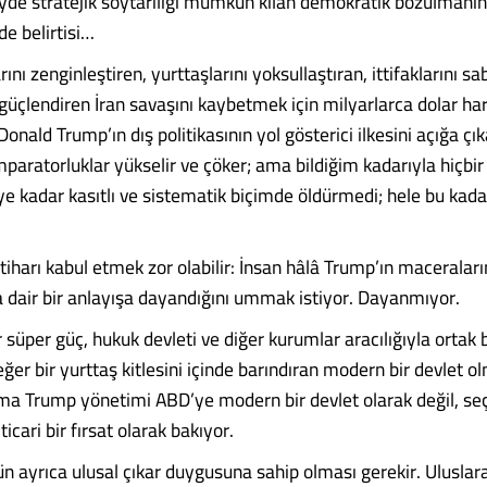
de stratejik soytarılığı mümkün kılan demokratik bozulmanın
 de belirtisi…
rını zenginleştiren, yurttaşlarını yoksullaştıran, ittifaklarını s
güçlendiren İran savaşını kaybetmek için milyarlarca dolar har
nald Trump’ın dış politikasının yol gösterici ilkesini açığa çı
İmparatorluklar yükselir ve çöker; ama bildiğim kadarıyla hiçbir
 kadar kasıtlı ve sistematik biçimde öldürmedi; hele bu kadar 
ntiharı kabul etmek zor olabilir: İnsan hâlâ Trump’ın macerala
na dair bir anlayışa dayandığını ummak istiyor. Dayanmıyor.
 süper güç, hukuk devleti ve diğer kurumlar aracılığıyla ortak b
ğer bir yurttaş kitlesini içinde barındıran modern bir devlet o
ma Trump yönetimi ABD’ye modern bir devlet olarak değil, se
n ticari bir fırsat olarak bakıyor.
n ayrıca ulusal çıkar duygusuna sahip olması gerekir. Uluslarar