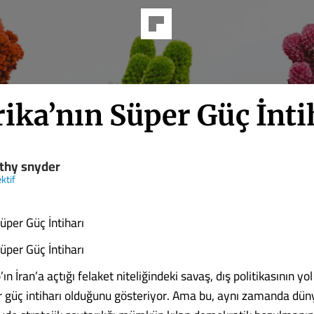
ika’nın Süper Güç İnti
thy snyder
ktif
üper Güç İntiharı
üper Güç İntiharı
n İran’a açtığı felaket niteliğindeki savaş, dış politikasının yol
er güç intiharı olduğunu gösteriyor. Ama bu, aynı zamanda dün