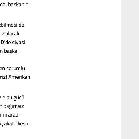
 da, başkanın
ebilmesi de
siz olarak
D’de siyasi
ın başka
den sorumlu
liriz) Amerikan
 ve bu gücü
an bağımsız
ını aradı.
iyakat ilkesini