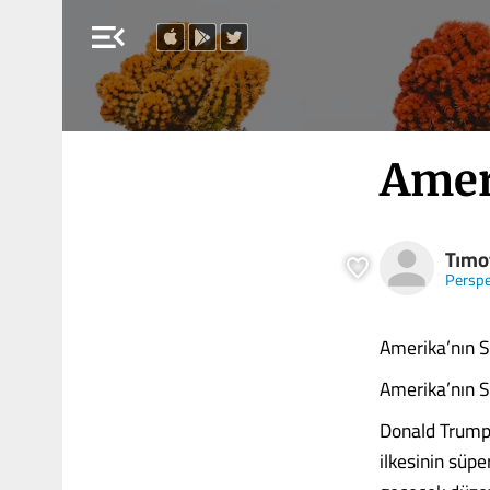
menu_open
Amer
Tımo
Perspe
Amerika’nın S
Amerika’nın S
Donald Trump’ı
ilkesinin süp