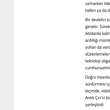
uzmanları lid
halkın ya da de
Bir devletin s
gerekir. Sürekl
iktidarda kal
ardıllığı mümk
yolları da var
düzenlemelerd
teknoloji olig
cumhuriyetini
Doğru insanla
sürdürmesi iç
biçimde, nitel
Antik Çin’in b
yerleştirdi.