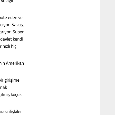
 ve ağır
abote eden ve
cıyor. Savaş,
karıyor: Süper
 devlet kendi
hızlı hiç
rının Amerikan
ir girişime
lmak
çilmiş küçük
ası ilişkiler