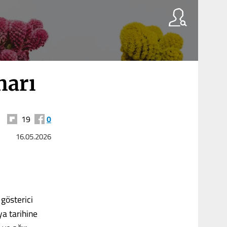
harı
19
0
16.05.2026
 gösterici
ya tarihine