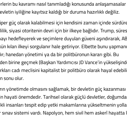
erlerin bu kavramı nasıl tanımladığı konusunda anlaşamasalar
vletin iyiliğine kayıtsız kaldığı bir duruma hazırlıklı değiliz.
üper güç olarak kalabilmesi için kendisini zaman içinde sürdür
ilik, siyasi otoritenin devri için bir ilkeye bağlıdır. Trump, süre
mayı hedefleyerek ve seçimlere duyulan güveni aşındırarak, AB
ün kılan ilkeyi sorgulanır hale getiriyor. Elbette bunu yapman
dır; hanedan yönetimi ya da bir politbüronun kararı gibi. Bu
en birine geçmek (Başkan Yardımcısı JD Vance’in yükselişin
arkları cadı meclisini kapitalist bir politbüro olarak hayal edebi
n sonu olur.
rın yönetimde olmasını sağlamak, bir devletin güç kazanması
in hayati önemdedir. Tarihsel olarak güçlü devletler, doğumd
ikli insanları tespit edip yetki makamlarına yükseltmenin yollar
ir sınav sistemi vardı. Napolyon, hem sivil hem askerî hayatta l