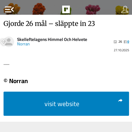
menu_open
Gjorde 26 mål – släppte in 23
Skelleftelagens Himmel Och Helvete
26
0
Norran
27.10.2025
.....
© Norran
visit website