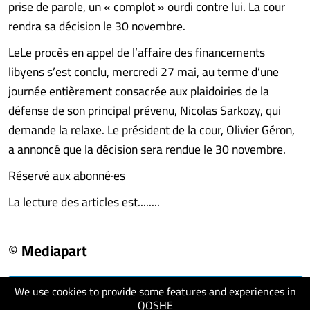
prise de parole, un « complot » ourdi contre lui. La cour
rendra sa décision le 30 novembre.
LeLe procès en appel de l’affaire des financements
libyens s’est conclu, mercredi 27 mai, au terme d’une
journée entièrement consacrée aux plaidoiries de la
défense de son principal prévenu, Nicolas Sarkozy, qui
demande la relaxe. Le président de la cour, Olivier Géron,
a annoncé que la décision sera rendue le 30 novembre.
Réservé aux abonné·es
La lecture des articles est........
© Mediapart
We use cookies to provide some features and experiences in
visit website
QOSHE