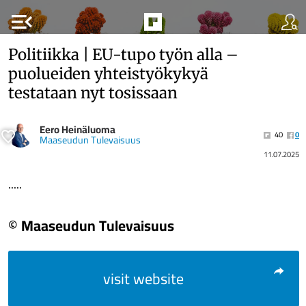
menu_open
Politiikka | EU-tupo työn alla –
puolueiden yhteistyökykyä
testataan nyt tosissaan
Eero Heinäluoma
40
0
Maaseudun Tulevaisuus
11.07.2025
.....
© Maaseudun Tulevaisuus
visit website