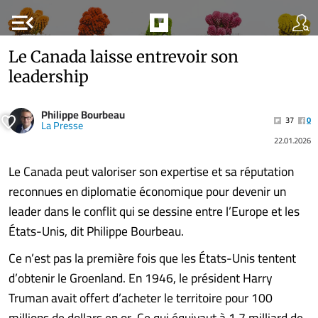
menu_open
Le Canada laisse entrevoir son
leadership
Philippe Bourbeau
37
0
La Presse
22.01.2026
Le Canada peut valoriser son expertise et sa réputation
reconnues en diplomatie économique pour devenir un
leader dans le conflit qui se dessine entre l’Europe et les
États-Unis, dit Philippe Bourbeau.
Ce n’est pas la première fois que les États-Unis tentent
d’obtenir le Groenland. En 1946, le président Harry
Truman avait offert d’acheter le territoire pour 100
millions de dollars en or. Ce qui équivaut à 1,7 milliard de