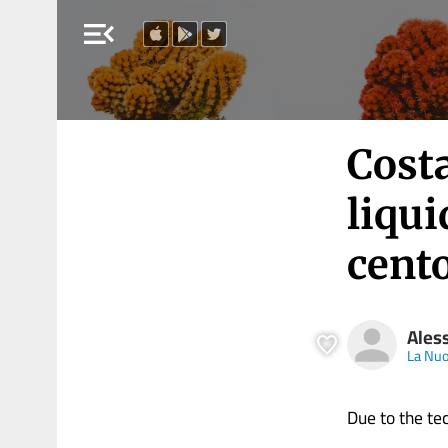
menu_open
Cost
liqui
cent
Ales
La Nuo
Due to the tech