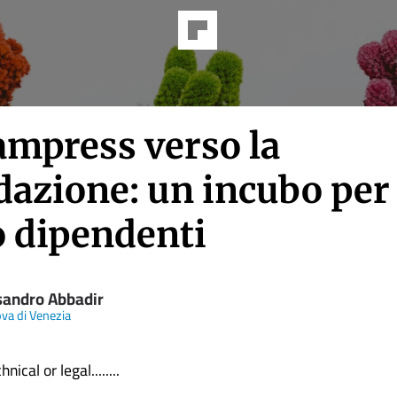
ampress verso la
dazione: un incubo per 
o dipendenti
sandro Abbadir
va di Venezia
nical or legal........