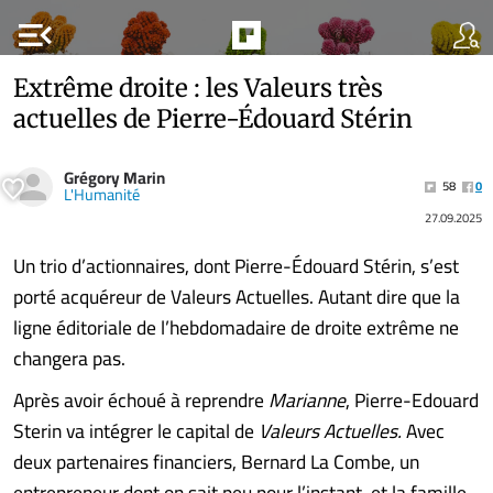
menu_open
Extrême droite : les Valeurs très
actuelles de Pierre-Édouard Stérin
Grégory Marin
58
0
L'Humanité
27.09.2025
Un trio d’actionnaires, dont Pierre-Édouard Stérin, s’est
porté acquéreur de Valeurs Actuelles. Autant dire que la
ligne éditoriale de l’hebdomadaire de droite extrême ne
changera pas.
Après avoir échoué à reprendre
Marianne
, Pierre-Edouard
Sterin va intégrer le capital de
Valeurs Actuelles.
Avec
deux partenaires financiers, Bernard La Combe, un
entrepreneur dont on sait peu pour l’instant, et la famille