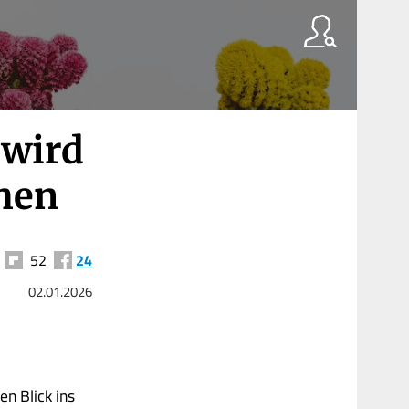
 wird
chen
52
24
02.01.2026
en Blick ins