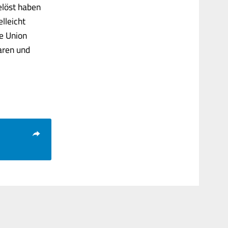
elöst haben
lleicht
e Union
aren und