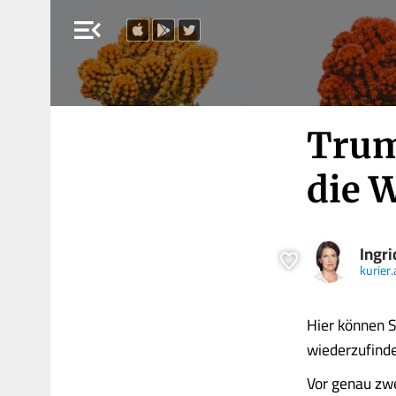
menu_open
Trum
die 
Ingri
kurier.
Hier können S
wiederzufind
Vor genau zwe