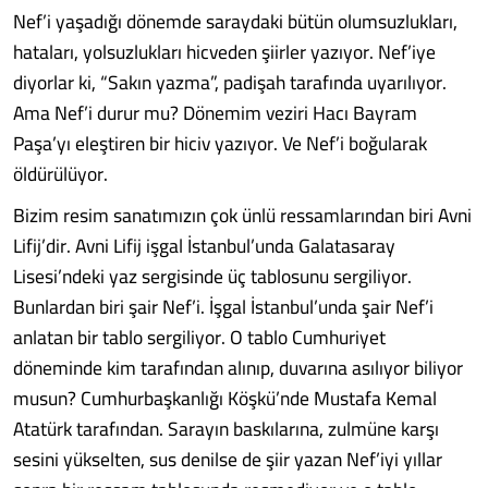
Nef’i yaşadığı dönemde saraydaki bütün olumsuzlukları,
hataları, yolsuzlukları hicveden şiirler yazıyor. Nef’iye
diyorlar ki, “Sakın yazma”, padişah tarafında uyarılıyor.
Ama Nef’i durur mu? Dönemim veziri Hacı Bayram
Paşa’yı eleştiren bir hiciv yazıyor. Ve Nef’i boğularak
öldürülüyor.
Bizim resim sanatımızın çok ünlü ressamlarından biri Avni
Lifij’dir. Avni Lifij işgal İstanbul’unda Galatasaray
Lisesi’ndeki yaz sergisinde üç tablosunu sergiliyor.
Bunlardan biri şair Nef’i. İşgal İstanbul’unda şair Nef’i
anlatan bir tablo sergiliyor. O tablo Cumhuriyet
döneminde kim tarafından alınıp, duvarına asılıyor biliyor
musun? Cumhurbaşkanlığı Köşkü’nde Mustafa Kemal
Atatürk tarafından. Sarayın baskılarına, zulmüne karşı
sesini yükselten, sus denilse de şiir yazan Nef’iyi yıllar