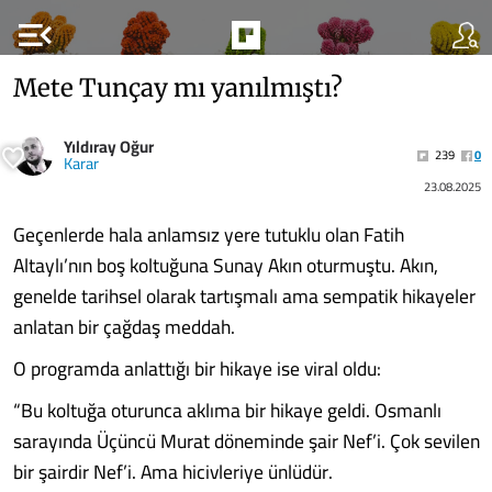
menu_open
Mete Tunçay mı yanılmıştı?
Yıldıray Oğur
239
0
Karar
23.08.2025
Geçenlerde hala anlamsız yere tutuklu olan Fatih
Altaylı’nın boş koltuğuna Sunay Akın oturmuştu. Akın,
genelde tarihsel olarak tartışmalı ama sempatik hikayeler
anlatan bir çağdaş meddah.
O programda anlattığı bir hikaye ise viral oldu:
“Bu koltuğa oturunca aklıma bir hikaye geldi. Osmanlı
sarayında Üçüncü Murat döneminde şair Nef’i. Çok sevilen
bir şairdir Nef’i. Ama hicivleriye ünlüdür.