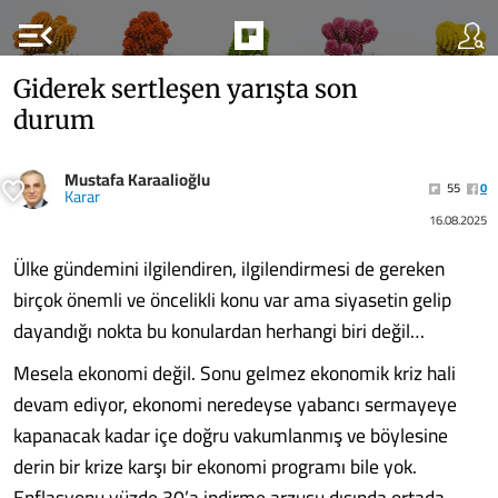
menu_open
Giderek sertleşen yarışta son
durum
Mustafa Karaalioğlu
55
0
Karar
16.08.2025
Ülke gündemini ilgilendiren, ilgilendirmesi de gereken
birçok önemli ve öncelikli konu var ama siyasetin gelip
dayandığı nokta bu konulardan herhangi biri değil…
Mesela ekonomi değil. Sonu gelmez ekonomik kriz hali
devam ediyor, ekonomi neredeyse yabancı sermayeye
kapanacak kadar içe doğru vakumlanmış ve böylesine
derin bir krize karşı bir ekonomi programı bile yok.
Enflasyonu yüzde 30’a indirme arzusu dışında ortada