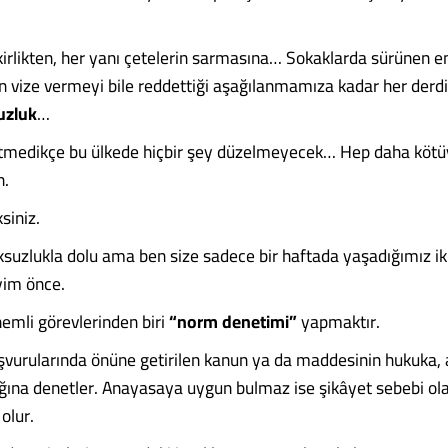
kirlikten, her yanı çetelerin sarmasına… Sokaklarda sürünen e
in vize vermeyi bile reddettiği aşağılanmamıza kadar her derd
uzluk
…
tmedikçe bu ülkede hiçbir şey düzelmeyecek… Hep daha köt
n.
siniz.
suzlukla dolu ama ben size sadece bir haftada yaşadığımız ik
yim önce.
emli görevlerinden biri
“norm denetimi”
yapmaktır.
vurularında önüne getirilen kanun ya da maddesinin hukuka,
ına denetler. Anayasaya uygun bulmaz ise şikâyet sebebi ol
olur.