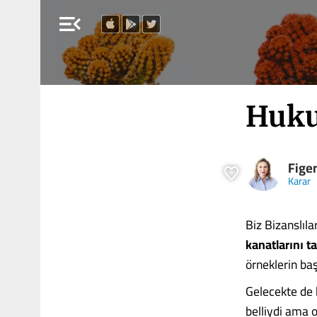
menu_open
Huku
Fige
Karar
Biz Bizanslıl
kanatlarını ta
örneklerin ba
Gelecekte de b
belliydi ama o