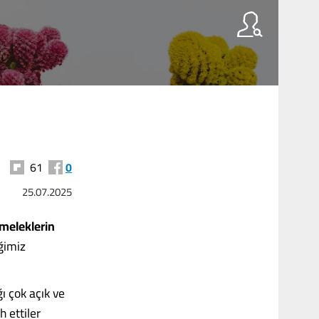
61
0
25.07.2025
 meleklerin
ğimiz
ı çok açık ve
 ettiler