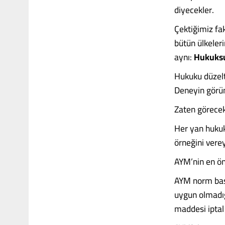
diyecekler.
Çektiğimiz fa
bütün ülkeler
aynı:
Hukuks
Hukuku düzel
Deneyin görü
Zaten görecek
Her yan hukuk
örneğini vere
AYM’nin en ön
AYM norm baş
uygun olmadığ
maddesi iptal 