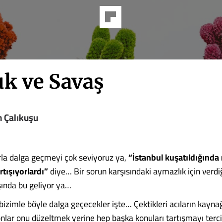
k ve Savaş
n Çalıkuşu
arla dalga geçmeyi çok seviyoruz ya,
“İstanbul kuşatıldığında
rtışıyorlardı”
diye… Bir sorun karşısındaki aymazlık için verdi
şında bu geliyor ya…
izimle böyle dalga geçecekler işte… Çektikleri acıların kaynağ
nlar onu düzeltmek yerine hep başka konuları tartışmayı tercih