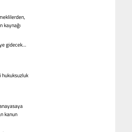
meklilerden,
in kaynağı
üye gidecek…
i hukuksuzluk
 anayasaya
an kanun