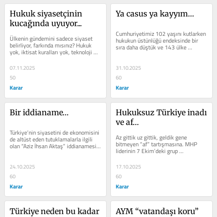
Hukuk siyasetçinin 
Ya casus ya kayyım…
kucağında uyuyor...
Cumhuriyetimiz 102 yaşını kutlarken 
Ülkenin gündemini sadece siyaset 
hukukun üstünlüğü endeksinde bir 
belirliyor, farkında mısınız? Hukuk 
sıra daha düştük ve 143 ülke 
yok, iktisat kuralları yok, teknoloji 
arasında 118. sıraya yerleştik....
yok… Varsa yoksa siyaset. 
Hukukun...
07.11.2025
31.10.2025
50
60
Karar
Karar
Bir iddianame…
Hukuksuz Türkiye inadı 
ve af…
Türkiye’nin siyasetini de ekonomisini 
Az gittik uz gittik, geldik gene 
de altüst eden tutuklamalarla ilgili 
bitmeyen “af” tartışmasına. MHP 
olan “Aziz İhsan Aktaş” iddianamesi 
liderinin 7 Ekim’deki grup 
geldi nihayet. İBB...
toplantısında, “Farklı saik ve 
sebeplerle...
24.10.2025
17.10.2025
60
60
Karar
Karar
Türkiye neden bu kadar 
AYM “vatandaşı koru” 