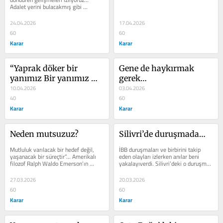
Adalet yerini bulacakmış gibi 
görünüyor. Ancak özellikle 15 
Temmuz...
24.04.2026
17.04.2026
60
60
Karar
Karar
“Yaprak döker bir 
Gene de haykırmak 
yanımız Bir yanımız 
gerek…
bahar bahçe”…
10.04.2026
03.04.2026
40
60
Karar
Karar
Neden mutsuzuz?
Silivri’de duruşmada…
Mutluluk varılacak bir hedef değil, 
İBB duruşmaları ve birbirini takip 
yaşanacak bir süreçtir”… Amerikalı 
eden olayları izlerken anılar beni 
filozof Ralph Waldo Emerson’ın 
yakalayıverdi. Silivri’deki o duruşma 
mutluluk tanımı bu. 2026 Mutluluk...
salonunu iyi bilen avukatlardan...
27.03.2026
20.03.2026
60
60
Karar
Karar