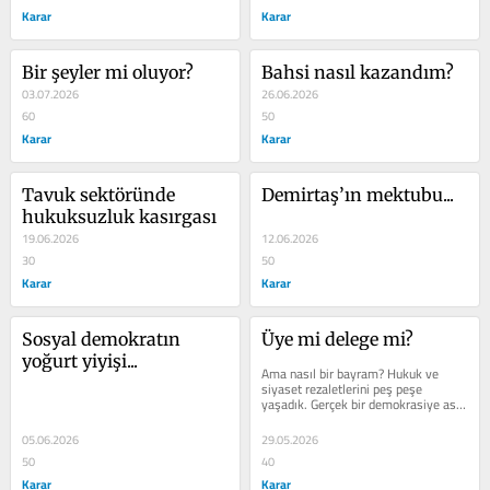
Karar
Karar
Bir şeyler mi oluyor?
Bahsi nasıl kazandım?
03.07.2026
26.06.2026
60
50
Karar
Karar
Tavuk sektöründe 
Demirtaş’ın mektubu...
hukuksuzluk kasırgası
19.06.2026
12.06.2026
30
50
Karar
Karar
Sosyal demokratın 
Üye mi delege mi?
yoğurt yiyişi...
Ama nasıl bir bayram? Hukuk ve 
siyaset rezaletlerini peş peşe 
yaşadık. Gerçek bir demokrasiye asla 
yakışmayacak bir aldırmazlıkla 43...
05.06.2026
29.05.2026
50
40
Karar
Karar