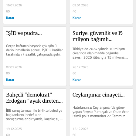
16.01.2026
09.01.2026
60
40
Karar
Karar
İŞİD ve pudra…
Suriye, güvenlik ve 15 
milyon bağımlı…
Geçen haftanın başında çok yönlü 
Türkiye’de 2024 yılında 10 milyon 
derin ihmallerin sonucu İŞİD’li katiller 
civarında olan madde bağımlısı 
tarafından 7 saatlik çatışmada şehit 
sayısı, 2025 itibarıyla 15 milyona 
edilen 3 polisimizin...
yaklaşmış. Verilerde insanın...
02.01.2026
26.12.2025
80
60
Karar
Karar
Bahçeli “demokrat” 
Ceylanpınar cinayeti…
Erdoğan “ayak direten” 
mi?
Hatırlarsınız; Ceylanpınar’da görev 
İBB soruşturması ile birlikte belediye 
yapan Feyyaz Yumuşak ve Okan Acar 
başkanlarını hedef alan 
isimli polis memurları 22 Temmuz 
soruşturmalar bir yanda, kaçakçısı, 
2015 tarihinde, evlerinde 
uyuşturucusu, bahisçisi, hakemi,...
susturuculu...
19.12.2025
12.12.2025
60
60