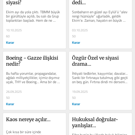
siyasi?
dedi…
Ekim ayı da yola çıktı. TBMM büyük 
Sonbaharın en güzel ayı Eylül’ü “alev 
bir gürültüyle açıldı, bu salı da Grup 
rengi hüznüyle” uğurladık, geldik 
toplantıları başladı. Hem de ne 
Ekim’e. Zaman, hayatın en büyük 
başlama… Daha “vira...
gerçeği olarak tek...
10.10.2025
03.10.2025
60
50
Karar
Karar
Boeing - Gazze ilişkisi 
Özgür Özel ve siyasi 
nedir?
drama…
Bu hafta yorumlar, propagandalar, 
İhtiyati tedbirler, kayyımlar, davalar… 
ağdalı milliyetçilikler, içimiz dışımız 
Sanki bir fırtınaya tutulmuş gibi geçti 
uçak, THY ve Boeing… Ama bir de 
on beş gün. Fırtına dindi mi derseniz, 
Boeing ve Gazze ilişkisi var. ...
şimdilik dinse de...
26.09.2025
19.09.2025
50
50
Karar
Karar
Kaos nereye açılır…
Hukuksal doğrular-
yanlışlar…
Çok kısa bir süre içinde 
Eğer bugün bu ülkede hukuk bilimine 