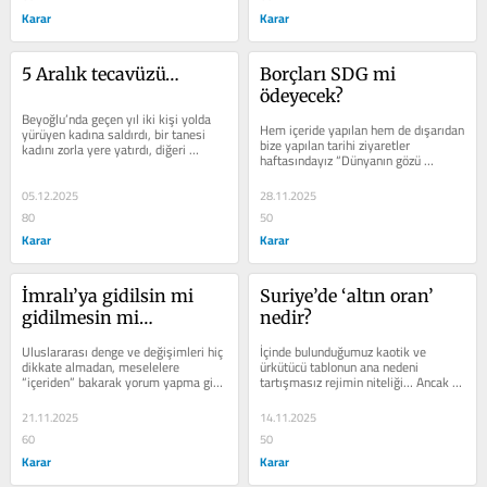
Karar
Karar
5 Aralık tecavüzü…
Borçları SDG mi 
ödeyecek?
Beyoğlu’nda geçen yıl iki kişi yolda 
Hem içeride yapılan hem de dışarıdan 
yürüyen kadına saldırdı, bir tanesi 
bize yapılan tarihi ziyaretler 
kadını zorla yere yatırdı, diğeri 
haftasındayız “Dünyanın gözü 
yardım etti. Kadın...
Türkiye’de” diyebilirim...
05.12.2025
28.11.2025
80
50
Karar
Karar
İmralı’ya gidilsin mi 
Suriye’de ‘altın oran’ 
gidilmesin mi…
nedir?
Uluslararası denge ve değişimleri hiç 
İçinde bulunduğumuz kaotik ve 
dikkate almadan, meselelere 
ürkütücü tablonun ana nedeni 
“içeriden” bakarak yorum yapma gibi 
tartışmasız rejimin niteliği… Ancak 
bir eksikliğimiz var....
bir de matruşka bebekler gibi...
21.11.2025
14.11.2025
60
50
Karar
Karar