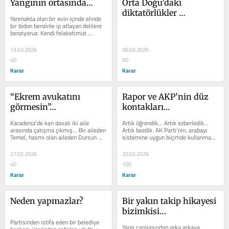
Yangının ortasında…
Orta Doğu’daki 
diktatörlükler 
Yanmakta olan bir evin içinde elinde 
yıkıldığında ne olur?
bir bidon benzinle ip atlayan delilere 
benziyoruz. Kendi felaketimizi 
hazırlar gibiyiz… Dünyanın bu 
kaotik...
13.03.2026
06.03.2026
40
60
Karar
Karar
“Ekrem avukatını 
Rapor ve AKP’nin düz 
görmesin”…
kontakları…
Karadeniz’de kan davalı iki aile 
Artık öğrendik… Artık ezberledik… 
arasında çatışma çıkmış… Bir aileden 
Artık bezdik. AK Parti’nin, arabayı 
Temel, hasmı olan aileden Dursun 
sistemine uygun biçimde kullanmak 
yakalanmış. Yargılanmışlar....
yerine alelacele kabloları...
27.02.2026
20.02.2026
40
100
Karar
Karar
Neden yapmazlar?
Bir yakın takip hikayesi 
bizimkisi…
Partisinden istifa eden bir belediye 
Yargı camiasından arka arkaya 