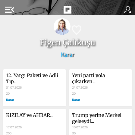
menu_open
Figen Çalıkuşu
Karar
12. Yargı Paketi ve Adli 
Yeni parti yola 
Tıp...
çıkarken...
31.07.2026
24.07.2026
20
20
Karar
Karar
KIZILAY ve AHBAP…
Trump yerine Merkel 
gelseydi...
17.07.2026
10.07.2026
200
30