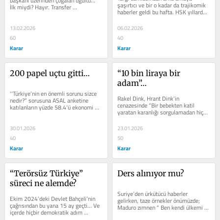
başkanı üzerinden çoğalan uğultu… 
şaşırtıcı ve bir o kadar da trajikomik 
İlk miydi? Hayır. Transfer 
haberler geldi bu hafta. HSK yıllardan 
turnikesinde milletvekillerini 
sonra bir ses verdi… Bir...
gördük,...
13.02.2026
06.02.2026
60
40
Karar
Karar
200 papel uçtu gitti…
“10 bin liraya bir 
adam”…
''Türkiye’nin en önemli sorunu sizce 
Rakel Dink, Hrant Dink’in 
nedir?” sorusuna ASAL anketine 
cenazesinde “Bir bebekten katil 
katılanların yüzde 58.4’ü ekonomi 
yaratan karanlığı sorgulamadan hiçbir 
demiş. “Adaletsizlik” ikinci...
şey yapılamaz kardeşlerim” diye 
sesleneli...
30.01.2026
23.01.2026
40
50
Karar
Karar
“Terörsüz Türkiye” 
Ders alınıyor mu?
süreci ne alemde?
Suriye’den ürkütücü haberler 
Ekim 2024’deki Devlet Bahçeli’nin 
gelirken, taze örnekler önümüzde; 
çağrısından bu yana 15 ay geçti… Ve 
Maduro zımnen “ Ben kendi ülkemi iç 
içerde hiçbir demokratik adım 
sömürge gibi yöneteyim ve buna...
atılmadığı gibi süreç de...