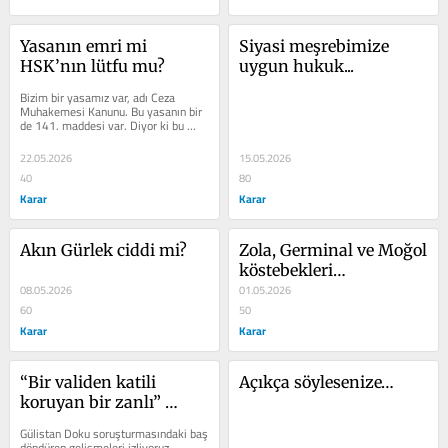
Yasanın emri mi 
Siyasi meşrebimize 
HSK’nın lütfu mu?
uygun hukuk...
Bizim bir yasamız var, adı Ceza 
Muhakemesi Kanunu. Bu yasanın bir 
de 141. maddesi var. Diyor ki bu 
yasa maddesi; “Haksız tutuklama, 
gözaltı...
22.05.2026
15.05.2026
40
80
Karar
Karar
Akın Gürlek ciddi mi?
Zola, Germinal ve Moğol 
köstebekleri…
08.05.2026
01.05.2026
60
50
Karar
Karar
“Bir validen katili 
Açıkça söylesenize…
koruyan bir zanlı” 
yaratan sistem…
Gülistan Doku soruşturmasındaki baş 
döndüren gelişmeleri izliyoruz… 