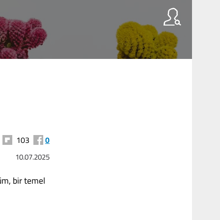
103
0
10.07.2025
üm, bir temel