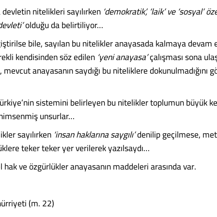
evletin nitelikleri sayılırken
‘demokratik’, ‘laik’ ve ‘sosyal’ öz
evleti’
olduğu da belirtiliyor…
iştirilse bile, sayılan bu nitelikler anayasada kalmaya devam 
rekli kendisinden söz edilen
‘yeni anayasa’
çalışması sona ulaş
a-, mevcut anayasanın saydığı bu niteliklere dokunulmadığını 
Türkiye’nin sistemini belirleyen bu nitelikler toplumun büyük k
enimsenmiş unsurlar…
ikler sayılırken
‘insan haklarına saygılı’
denilip geçilmese, met
klere teker teker yer verilerek yazılsaydı…
l hak ve özgürlükler anayasanın maddeleri arasında var.
rriyeti (m. 22)