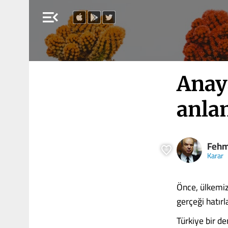
menu_open
Anay
anla
Fehm
Karar
Önce, ülkemiz
gerçeği hatır
Türkiye bir d