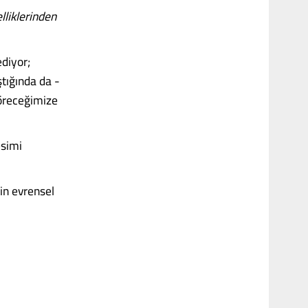
elliklerinden
ediyor;
tığında da -
göreceğimize
esimi
in evrensel