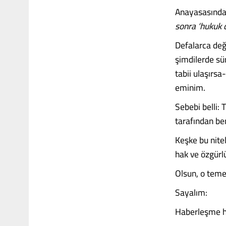
Anayasasında d
sonra ‘hukuk d
Defalarca değ
şimdilerde sü
tabii ulaşırs
eminim.
Sebebi belli: 
tarafından b
Keşke bu nitel
hak ve özgürlü
Olsun, o teme
Sayalım:
Haberleşme hü