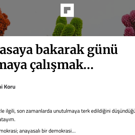
asaya bakarak günü
maya çalışmak…
i Koru
le ilgili, son zamanlarda unutulmaya terk edildiğini düşündüğ
latayım.
emokrasi; anayasalı bir demokrasi…