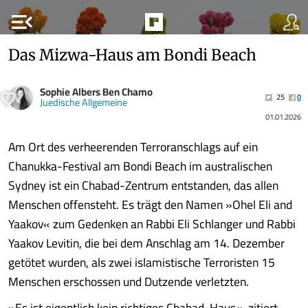
menu_open
Das Mizwa-Haus am Bondi Beach
Sophie Albers Ben Chamo
25
0
Juedische Allgemeine
01.01.2026
Am Ort des verheerenden Terroranschlags auf ein
Chanukka-Festival am Bondi Beach im australischen
Sydney ist ein Chabad-Zentrum entstanden, das allen
Menschen offensteht. Es trägt den Namen »Ohel Eli and
Yaakov« zum Gedenken an Rabbi Eli Schlanger und Rabbi
Yaakov Levitin, die bei dem Anschlag am 14. Dezember
getötet wurden, als zwei islamistische Terroristen 15
Menschen erschossen und Dutzende verletzten.
»Es ist eigentlich kein richtiges Chabad-Haus«, zitiert