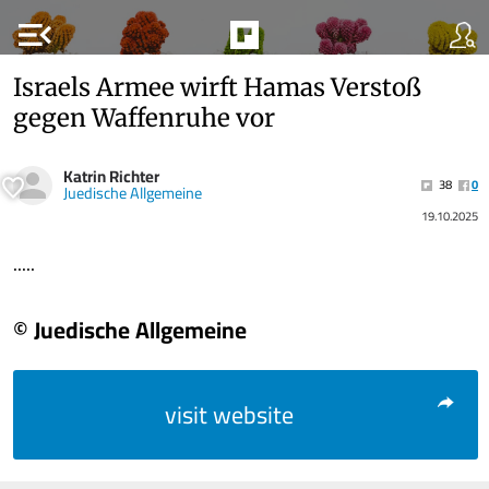
menu_open
Israels Armee wirft Hamas Verstoß
gegen Waffenruhe vor
Katrin Richter
38
0
Juedische Allgemeine
19.10.2025
.....
© Juedische Allgemeine
visit website