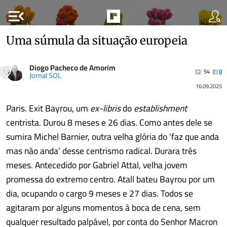
menu_open
Uma súmula da situação europeia
Diogo Pacheco de Amorim
54
0
Jornal SOL
16.09.2025
Paris. Exit Bayrou, um
ex-libris
do
establishment
centrista. Durou 8 meses e 26 dias. Como antes dele se
sumira Michel Barnier, outra velha glória do ‘faz que anda
mas não anda’ desse centrismo radical. Durara três
meses. Antecedido por Gabriel Attal, velha jovem
promessa do extremo centro. Atall bateu Bayrou por um
dia, ocupando o cargo 9 meses e 27 dias. Todos se
agitaram por alguns momentos à boca de cena, sem
qualquer resultado palpável, por conta do Senhor Macron