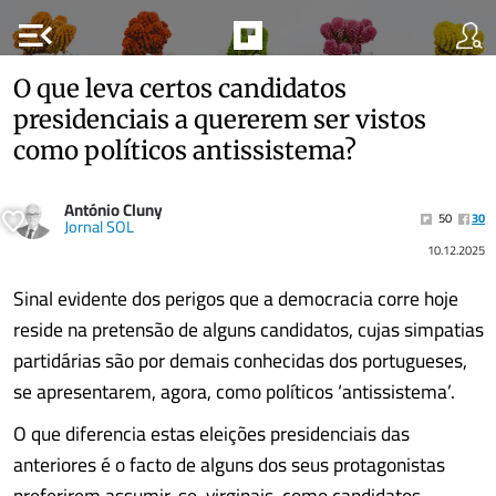
menu_open
O que leva certos candidatos
presidenciais a quererem ser vistos
como políticos antissistema?
António Cluny
50
30
Jornal SOL
10.12.2025
Sinal evidente dos perigos que a democracia corre hoje
reside na pretensão de alguns candidatos, cujas simpatias
partidárias são por demais conhecidas dos portugueses,
se apresentarem, agora, como políticos ‘antissistema’.
O que diferencia estas eleições presidenciais das
anteriores é o facto de alguns dos seus protagonistas
preferirem assumir-se, virginais, como candidatos