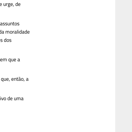
e urge, de
, assuntos
 da moralidade
os dos
 em que a
que, então, a
tivo de uma