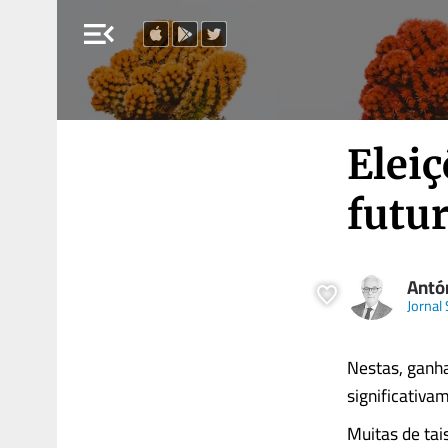
menu_open
Eleiç
futur
Antó
Jornal
Nestas, ganha
significativa
Muitas de tai