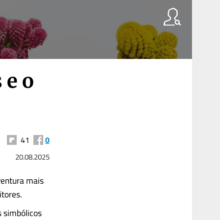
 e o
41
0
20.08.2025
ventura mais
itores.
s simbólicos