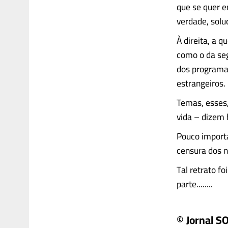
que se quer e
verdade, solu
À direita, a 
como o da seg
dos programas
estrangeiros.
Temas, esses
vida – dizem 
Pouco importa
censura dos no
Tal retrato f
parte........
© Jornal S