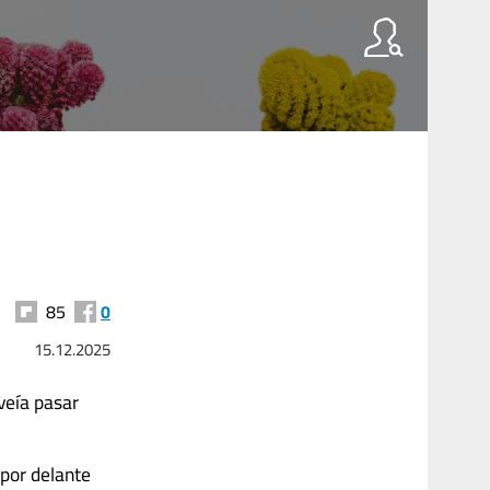
85
0
15.12.2025
 veía pasar
 por delante