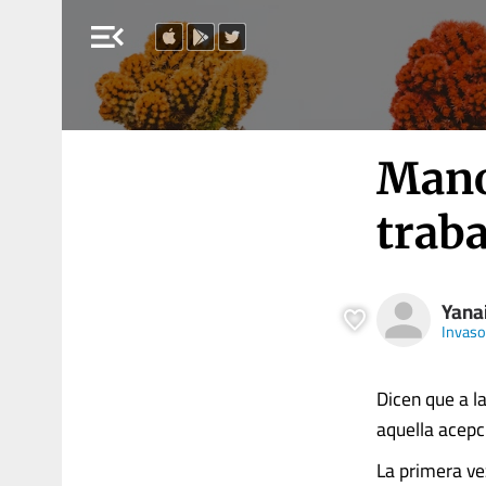
menu_open
Mano
trab
Yana
Invaso
Dicen que a la
aquella acepc
La primera ve