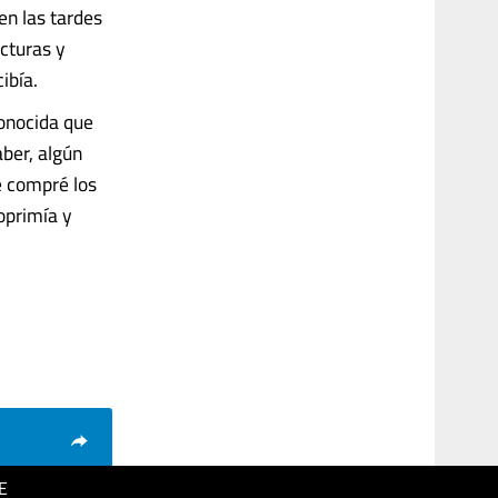
en las tardes
cturas y
ibía.
conocida que
aber, algún
e compré los
oprimía y
E