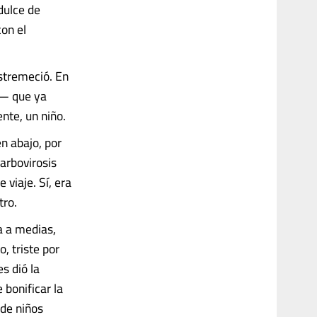
dulce de
on el
stremeció. En
n— que ya
nte, un niño.
én abajo, por
 arbovirosis
viaje. Sí, era
tro.
a a medias,
, triste por
s dió la
 bonificar la
de niños