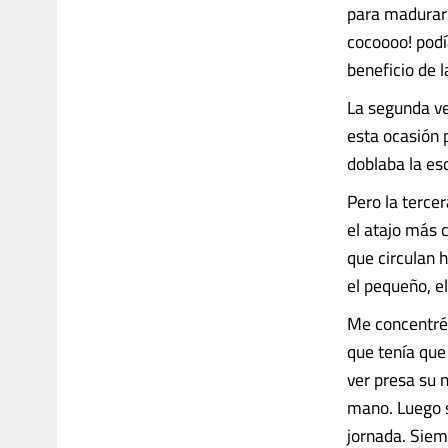
para madurar 
cocoooo! podí
beneficio de l
La segunda v
esta ocasión 
doblaba la esq
Pero la tercer
el atajo más c
que circulan 
el pequeño, e
Me concentré 
que tenía que 
ver presa su 
mano. Luego s
jornada. Siem