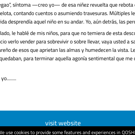
egao”, síntoma —creo yo— de esa niñez revuelta que rebota 
pelota, contando cuentos o asumiendo travesuras. Múltiples le
ida desprendía aquel niño en su andar. Yo, aún detrás, las perc
lado, le hablé de mis niños, para que no temiera de esta des
ncio verlo vender para sobrevivir o sobre llevar, vaya usted a s
reño de esos que aprietan las almas y humedecen la vista. L
 quedaban, para terminar aquella agonía sentimental que me 
o........
visit website
We use cookies to provide some features and experiences in QOSH