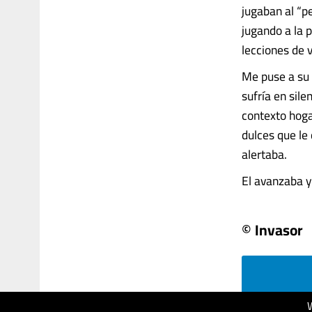
jugaban al “p
jugando a la 
lecciones de v
Me puse a su 
sufría en sile
contexto hoga
dulces que le
alertaba.
El avanzaba y y
© Invasor