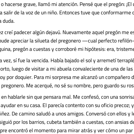
o hacerse grave, llamó mi atención. Pensé que el pregón: ¡El 
a salir de la voz de un niño. Entonces tuve que conformarme c
a duda.
ez creí padecer algún dejavú. Nuevamente aquel pregón me e
pude apreciar la silueta del pregonero —cual perfecto refiló
uina, pregón a cuestas y corroboré mi hipótesis: era, tristeme
a vez, sí fue la vencida. Había bajado el sol y arremetí terrapl
orto, luego de visitar a mi abuela convaleciente de una de las
hoy por doquier. Para mi sorpresa me alcanzó un compañero de 
l pregonero. Me acerqué, no sé su nombre, pero guardo su ros
en hablarle sin que pensara mal. Me confesó, con una sonris
ayudar en su casa. El parecía contento con su oficio precoz; yo
niñez. De camino saludó a unos amigos. Conversó con ellos y le
iguió por los barrios, cubeta también a cuestas, con ansias de
pre encontró el momento para mirar atrás y ver cómo un par 