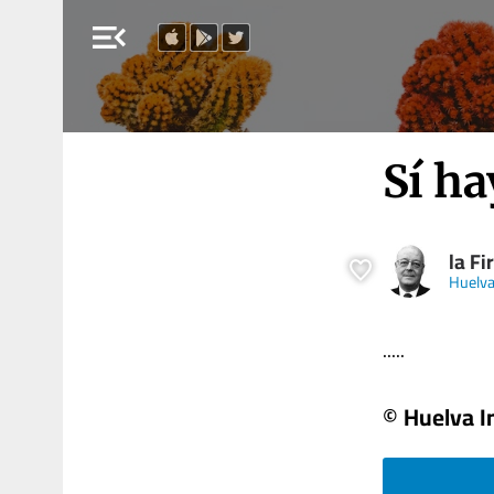
menu_open
Sí h
la F
Huelva
.....
© Huelva I