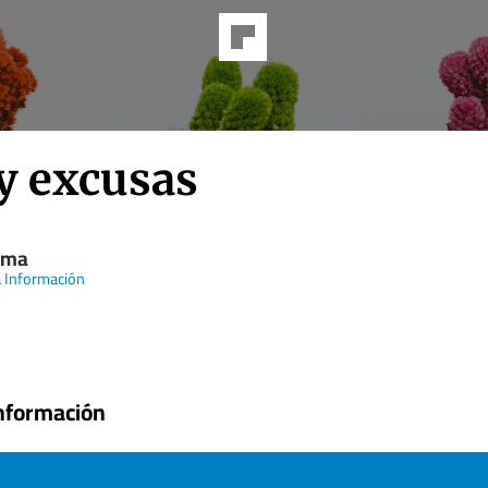
ay excusas
irma
 Información
nformación