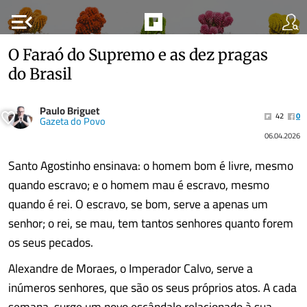
menu_open
O Faraó do Supremo e as dez pragas
do Brasil
Paulo Briguet
42
0
Gazeta do Povo
06.04.2026
Santo Agostinho ensinava: o homem bom é livre, mesmo
quando escravo; e o homem mau é escravo, mesmo
quando é rei. O escravo, se bom, serve a apenas um
senhor; o rei, se mau, tem tantos senhores quanto forem
os seus pecados.
Alexandre de Moraes, o Imperador Calvo, serve a
inúmeros senhores, que são os seus próprios atos. A cada
semana, surge um novo escândalo relacionado à sua